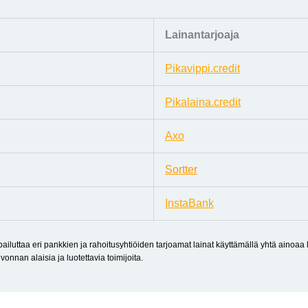
Lainantarjoaja
Pikavippi.credit
Pikalaina.credit
Axo
Sortter
InstaBank
ilpailuttaa eri pankkien ja rahoitusyhtiöiden tarjoamat lainat käyttämällä yhtä ainoa
onnan alaisia ja luotettavia toimijoita.