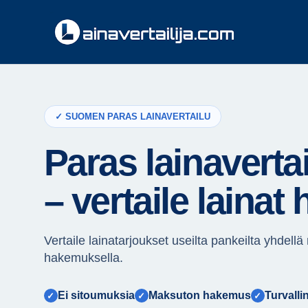
Siirry
sisältöön
✓ SUOMEN PARAS LAINAVERTAILU
Paras lainaverta
– vertaile lainat 
Vertaile lainatarjoukset useilta pankeilta yhdell
hakemuksella.
Ei sitoumuksia
Maksuton hakemus
Turvalli