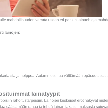
inulle mahdollisuuden verrata usean eri pankin lainaehtoja mahd
ti lainojen:
sinkertaista ja helppoa. Autamme sinua välttämään epäsuotuisat l
uosituimmat lainatyypit
yppisiin rahoitustarpeisiin. Lainojen keskeiset erot näkyvät nii
uttaa säästämään rahaa ja tehdä lainan takaisinmaksusta sujuv