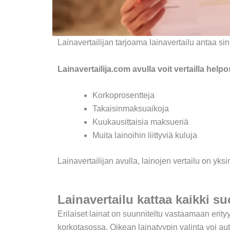
Lainavertailijan tarjoama lainavertailu antaa s
Lainavertailija.com avulla voit vertailla helpos
Korkoprosentteja
Takaisinmaksuaikoja
Kuukausittaisia maksueriä
Muita lainoihin liittyviä kuluja
Lainavertailijan avulla, lainojen vertailu on yk
Lainavertailu kattaa kaikki s
Erilaiset lainat on suunniteltu vastaamaan erity
korkotasossa. Oikean lainatyypin valinta voi a