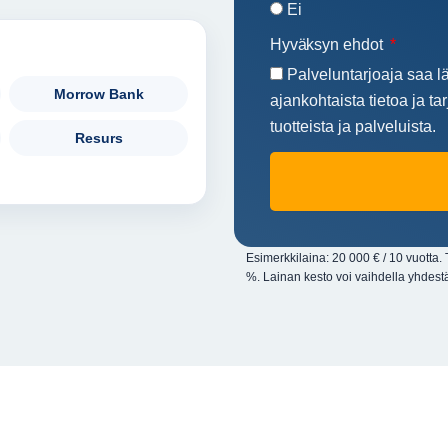
Ei
Hyväksyn ehdot
Palveluntarjoaja saa lä
Morrow Bank
ajankohtaista tietoa ja t
tuotteista ja palveluista.
Resurs
Esimerkkilaina: 20 000 € / 10 vuott
%. Lainan kesto voi vaihdella yhdestä