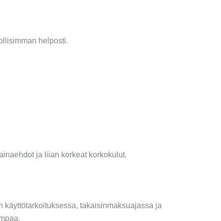
ollisimman helposti.
ainaehdot ja liian korkeat korkokulut.
den käyttötarkoituksessa, takaisinmaksuajassa ja
ampaa.