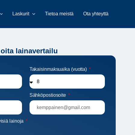
Laskurit
Tietoa meistä
Ota yhteyttä
oita lainavertailu
Takaisinmaksuaika (vuotta)
Sähköpostiosoite
isiä lainoja