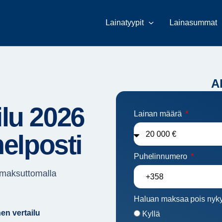
Lainatyypit
Lainasummat
Al
ilu 2026
Lainan määrä
helposti
Puhelinnumero
ä maksuttomalla
Haluan maksaa pois nyky
nen vertailu
Kyllä