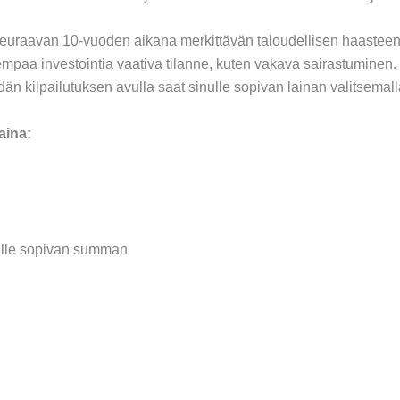
a seuraavan 10-vuoden aikana merkittävän taloudellisen haasteen
mpaa investointia vaativa tilanne, kuten vakava sairastuminen. O
dän kilpailutuksen avulla saat sinulle sopivan lainan valitsem
aina:
inulle sopivan summan