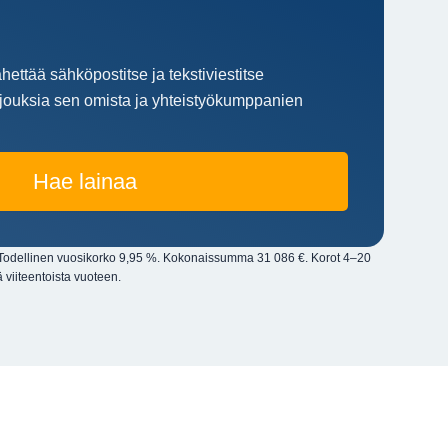
hettää sähköpostitse ja tekstiviestitse
arjouksia sen omista ja yhteistyökumppanien
Hae lainaa
a. Todellinen vuosikorko 9,95 %. Kokonaissumma 31 086 €. Korot 4–20
 viiteentoista vuoteen.