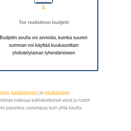
3.
Tee realistinen budjetti
Budjetin avulla voi arvioida, kuinka suuren
summan voi käyttää kuukausittain
yhdistelylainan lyhentämiseen
tojen
,
kertalainojen
ja
pikalainojen
lista maksaa kalliskorkoiset velat ja luotot
e voi parantua useampaa kuin yhtä kautta.