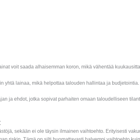
lainat voit saada alhaisemman koron, mikä vähentää kuukausitta
in yhtä lainaa, mikä helpottaa talouden hallintaa ja budjetointia.
a-ajan ja ehdot, jotka sopivat parhaiten omaan taloudelliseen tilan
t
töjä, sekään ei ole täysin ilmainen vaihtoehto. Erityisesti vakuu
an riskin. Tämä on silti huomattavasti halvempi vaihtoehto kuin