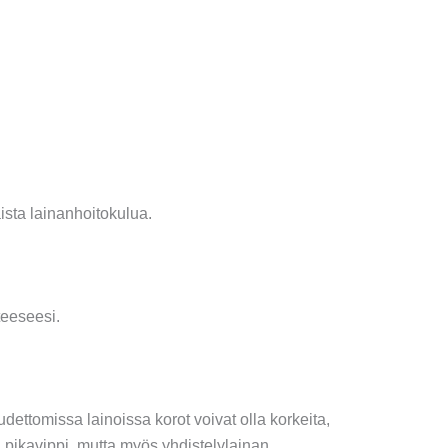
ista lainanhoitokulua.
teeseesi.
dettomissa lainoissa korot voivat olla korkeita,
 pikavippi, mutta myös yhdistelylainan