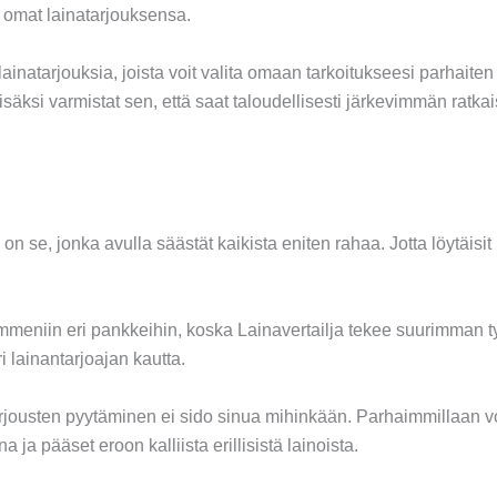
at omat lainatarjouksensa.
inatarjouksia, joista voit valita omaan tarkoitukseesi parhait
isäksi varmistat sen, että saat taloudellisesti järkevimmän ratk
on se, jonka avulla säästät kaikista eniten rahaa. Jotta löytäisit
kymmeniin eri pankkeihin, koska Lainavertailja tekee suurimman
i lainantarjoajan kautta.
tarjousten pyytäminen ei sido sinua mihinkään. Parhaimmillaan vo
 ja pääset eroon kalliista erillisistä lainoista.