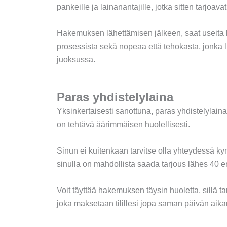
pankeille ja lainanantajille, jotka sitten tarjoav
Hakemuksen lähettämisen jälkeen, saat useita la
prosessista sekä nopeaa että tehokasta, jonka l
juoksussa.
Paras yhdistelylaina
Yksinkertaisesti sanottuna, paras yhdistelylaina 
on tehtävä äärimmäisen huolellisesti.
Sinun ei kuitenkaan tarvitse olla yhteydessä 
sinulla on mahdollista saada tarjous lähes 40 er
Voit täyttää hakemuksen täysin huoletta, sillä 
joka maksetaan tilillesi jopa saman päivän aikana