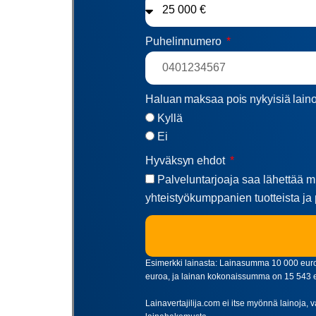
Puhelinnumero
Haluan maksaa pois nykyisiä lain
Kyllä
Ei
Hyväksyn ehdot
Palveluntarjoaja saa lähettää mi
yhteistyökumppanien tuotteista ja 
Esimerkki lainasta: Lainasumma 10 000 euroa
euroa, ja lainan kokonaissumma on 15 543 eur
Lainavertajilija.com ei itse myönnä lainoja, v