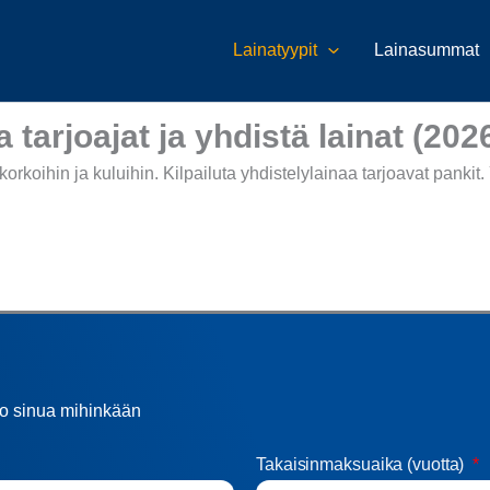
Lainatyypit
Lainasummat
a tarjoajat ja yhdistä lainat (202
 korkoihin ja kuluihin. Kilpailuta yhdistelylainaa tarjoavat pankit.
do sinua mihinkään
Takaisinmaksuaika (vuotta)