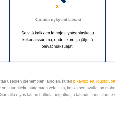
2.
Kartoita nykyiset lainasi
Selvitä kaikkien lainojesi yhteenlaskettu
kokonaissumma, ehdot, korot ja jäljellä
olevat maksuajat.
istaa useiden pienempien lainojen, kuten
pikavippien
,
joustoluot
n suunniteltu auttamaan velallisia, koska sen avulla, on mahdol
. Samalla myös lainan hallinta helpottuu ja taloudellinen tilann