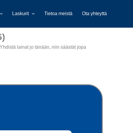
Laskurit
Tietoa meistä
Ota yhteyttä
6)
 Yhdistä lainat jo tänään, niin säästät jopa