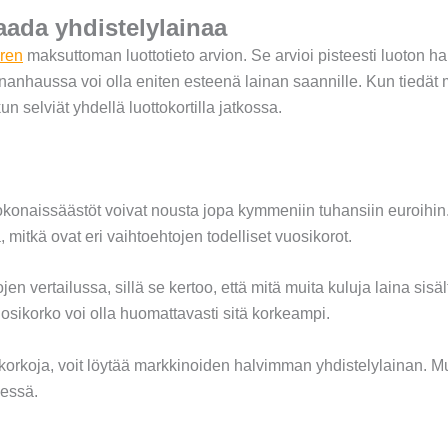
ada yhdistelylainaa
ren
maksuttoman luottotieto arvion. Se arvioi pisteesti luoton ha
anhaussa voi olla eniten esteenä lainan saannille. Kun tiedät mi
 selviät yhdellä luottokortilla jatkossa.
konaissäästöt voivat nousta jopa kymmeniin tuhansiin euroihin. 
ä, mitkä ovat eri vaihtoehtojen todelliset vuosikorot.
ojen vertailussa, sillä se kertoo, että mitä muita kuluja laina si
vuosikorko voi olla huomattavasti sitä korkeampi.
sikorkoja, voit löytää markkinoiden halvimman yhdistelylainan. Mu
eessä.