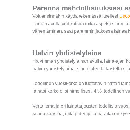
Paranna mahdollisuuksiasi sa
Voit ensinnäkin käydä tekemässä itsellesi
Usco
Tämän avulla voit katsoa mikä aspekti sinun lain
vähentäminen, saat paremmin jatkossa lainaa kun
Halvin yhdistelylaina
Halvimman yhdistelylainan avulla, laina-ajan ko
halvin yhdistelylaina, sinun tulee tarkastella sit
Todellinen vuosikorko on luotettavin mittari lain
lainasi korko olisi nimellisesti 4 %, todellinen 
Vertailemalla eri lainatarjousten todellisia vuo
suurta säästöä, mitä pidempi laina-aika on kys