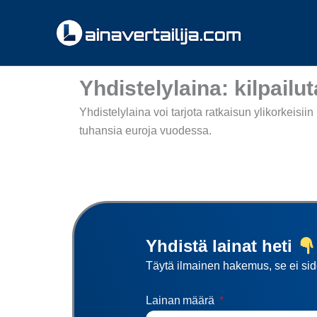
Siirry
sisältöön
Yhdistelylaina: kilpailut
Yhdistelylaina voi tarjota ratkaisun ylikorkeisiin
tuhansia euroja vuodessa.
Yhdistä lainat heti
Täytä ilmainen hakemus, se ei si
Lainan määrä