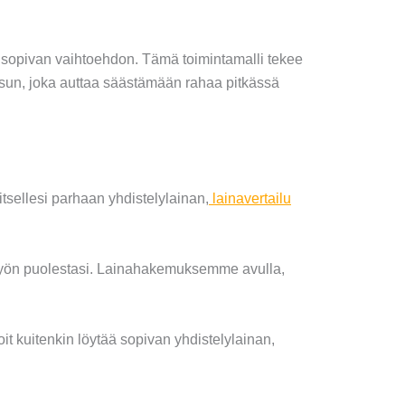
en sopivan vaihtoehdon. Tämä toimintamalli tekee
aisun, joka auttaa säästämään rahaa pitkässä
 itsellesi parhaan yhdistelylainan,
lainavertailu
 työn puolestasi. Lainahakemuksemme avulla,
it kuitenkin löytää sopivan yhdistelylainan,