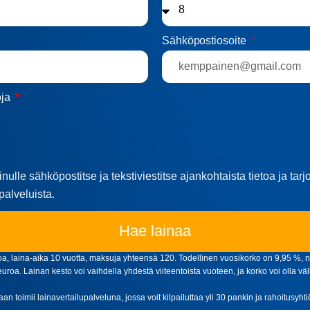
Sähköpostiosoite
oja
nulle sähköpostitse ja tekstiviestitse ajankohtaista tietoa ja tar
palveluista.
Hae lainaa
, laina-aika 10 vuotta, maksuja yhteensä 120. Todellinen vuosikorko on 9,95 %, n
oa. Lainan kesto voi vaihdella yhdestä viiteentoista vuoteen, ja korko voi olla väl
aan toimii lainavertailupalveluna, jossa voit kilpailuttaa yli 30 pankin ja rahoitusyh