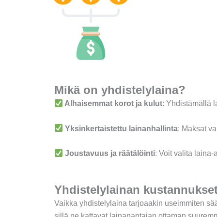
Mikä on yhdistelylaina?
Alhaisemmat korot ja kulut
: Yhdistämällä 
Yksinkertaistettu lainanhallinta
: Maksat va
Joustavuus ja räätälöinti
: Voit valita lain
Yhdistelylainan kustannukse
Vaikka yhdistelylaina tarjoaakin useimmiten sääs
sillä ne kattavat lainanantajan ottaman suuremm