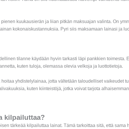
an pienen kuukausierän ja liian pitkän maksuajan valinta. On y
 lainan kokonaiskustannuksia. Pyri siis maksamaan lainasi ja lu
ellinen tilanne käydään hyvin tarkasti läpi pankkien toimesta. E
lannetta, kuten tuloja, olemassa olevia velkoja ja luottotietoja.
 hoitaa yhdistelylainaa, jotta vältetään taloudelliset vaikeudet 
ivakuuksia, kuten kiinteistöjä, jotka voivat tarjota alhaisemman
 kilpailuttaa?
isen tärkeää kilpailuttaa lainat. Tämä tarkoittaa sitä, että sam