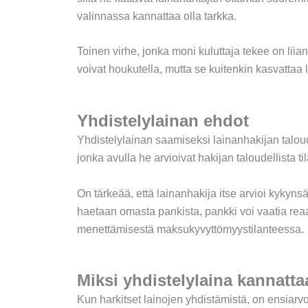
valinnassa kannattaa olla tarkka.
Toinen virhe, jonka moni kuluttaja tekee on lii
voivat houkutella, mutta se kuitenkin kasvattaa
Yhdistelylainan ehdot
Yhdistelylainan saamiseksi lainanhakijan taloud
jonka avulla he arvioivat hakijan taloudellista ti
On tärkeää, että lainanhakija itse arvioi kykynsä
haetaan omasta pankista, pankki voi vaatia reaal
menettämisestä maksukyvyttömyystilanteessa.
Miksi yhdistelylaina kannattaa
Kun harkitset lainojen yhdistämistä, on ensiarvo