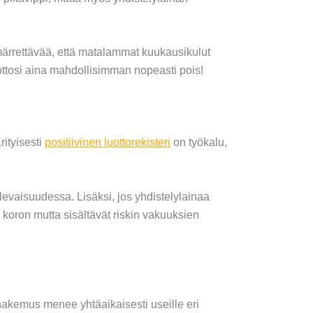
mmärrettävää, että matalammat kuukausikulut
ottosi aina mahdollisimman nopeasti pois!
rityisesti
positiivinen luottorekisteri
on työkalu,
tulevaisuudessa. Lisäksi, jos yhdistelylainaa
 koron mutta sisältävät riskin vakuuksien
a hakemus menee yhtäaikaisesti useille eri