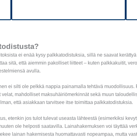
todistusta?
toksista ei enää kysy palkkatodistuksia, sillä ne saavat kerättyä
aa sitä, että aiemmin pakolliset liitteet – kuten palkkakuitit, vero
rjestelmiensä avulla.
en ei silti ole pelkkä nappia painamalla tehtävä muodollisuus. Pa
 velat, mahdolliset maksuhäiriömerkinnät sekä muun taloudellisen 
man, että asiakkaan tarvitsee itse toimittaa palkkatodistuksia.
 etenkin jos tulot tulevat useasta lähteestä (esimerkiksi kevytyr
t muuten ole helposti saatavilla. Lainahakemuksen voi täyttää v
ä tekee lainan hakemisesta huomattavasti nopeampaa, mutta vast