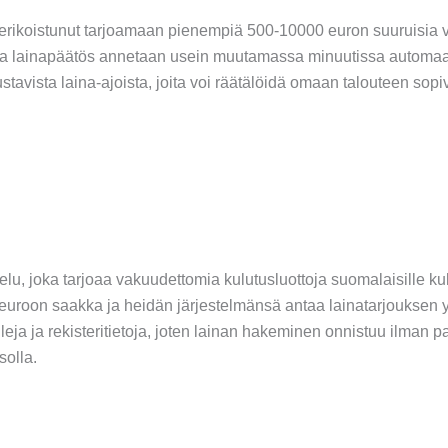
 erikoistunut tarjoamaan pienempiä 500-10000 euron suuruisia
a, ja lainapäätös annetaan usein muutamassa minuutissa automaa
oustavista laina-ajoista, joita voi räätälöidä omaan talouteen sopiv
velu, joka tarjoaa vakuudettomia kulutusluottoja suomalaisille k
euroon saakka ja heidän järjestelmänsä antaa lainatarjouksen 
ja ja rekisteritietoja, joten lainan hakeminen onnistuu ilman pap
solla.