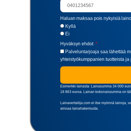
Haluan maksaa pois nykyisiä lain
Kyllä
Ei
Hyväksyn ehdot
Palveluntarjoaja saa lähettää mi
yhteistyökumppanien tuotteista ja 
Esimerkki lainasta: Lainasumma 34 000 euroa
18 863 euroa. Lainan kokonaissumma on tällö
Lainavertailija.com ei itse myönnä lainoja, va
ainoaa lainahakemusta.