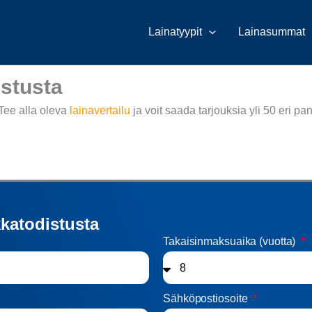
Lainatyypit
Lainasummat
istusta
Tee alla oleva
lainavertailu
ja voit saada tarjouksia yli 50 eri pan
kkatodistusta
Takaisinmaksuaika (vuotta)
Sähköpostiosoite