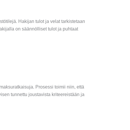
tilejä. Hakijan tulot ja velat tarkistetaan
kijalla on säännölliset tulot ja puhtaat
amaksuratkaisuja. Prosessi toimii niin, että
isen tunnettu joustavista kriteereistään ja