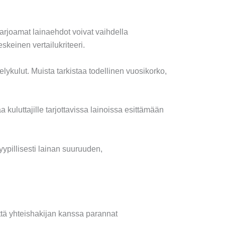
 tarjoamat lainaehdot voivat vaihdella
skeinen vertailukriteeri.
telykulut. Muista tarkistaa todellinen vuosikorko,
 kuluttajille tarjottavissa lainoissa esittämään
ypillisesti lainan suuruuden,
ttä yhteishakijan kanssa parannat