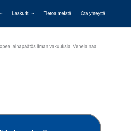
Laskurit
Tietoa meistä
Ota yhteyttä
opea lainapäätös
ilman vakuuksia.
Venelainaa