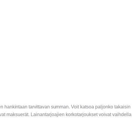
en hankintaan tarvittavan summan
. Voit katsoa paljonko takaisi
ivat maksuerät. L
ainantarjoajien korkotarjoukset voivat vaihdella