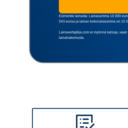
Esimerkki lainasta: Lainasumma 10 000 euroa
543 euroa ja lainan kokonaissumma on 15 543 
Lainavertajilija.com ei myönnä lainoja, vaan t
lainahakemusta.