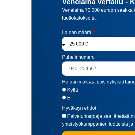
Venelaina vertailu - 
Venelaina 70 000 euroon saakka il
luottolaitokselta.
Lainan määrä
Puhelinnumero
Haluan maksaa pois nykyisiä lain
Kyllä
Ei
Hyväksyn ehdot
Palveluntarjoaja saa lähettää mi
yhteistyökumppanien tuotteista ja 