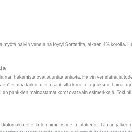
nka myötä halvin venelaina löytyi Sortterilta, alkaen 4% korolla
sia
ainan hakemista ovat suuntaa antavia. Halvin venelaina ja tode
n” ei aina tarkoita, että saat sillä korolla tarjouksen.
Lainatarjo
llen pankkien mainostamat korot ovat vain esimerkkejä. Toki n
rkkolomakkeelle, kuten nimi, osoite ja tulotiedot. Tämän jälkeen