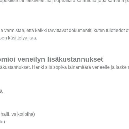
öpostitse tai tekstiviestillä, nopealla aikataululla jopa samana p
varmistaa, että kaikki tarvittavat dokumentit, kuten tulotiedot
sen käsittelyaikaa.
omioi veneilyn lisäkustannukset
kustannukset. Hanki siis sopiva lainamäärä veneelle ja laske m
a
halli, vs kotipiha)
lu)