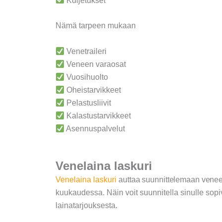
Kuljetukset
Nämä tarpeen mukaan
Venetraileri
Veneen varaosat
Vuosihuolto
Oheistarvikkeet
Pelastusliivit
Kalastustarvikkeet
Asennuspalvelut
Venelaina laskuri
Venelaina laskuri
auttaa suunnittelemaan vene
kuukaudessa.
Näin voit suunnitella sinulle sop
lainatarjouksesta.