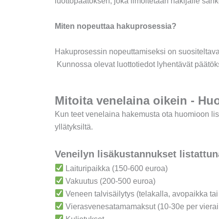
luottopäätöksen, joka ilmoitetaan hakijalle sähk
Miten nopeuttaa hakuprosessia?
Hakuprosessin nopeuttamiseksi on suositeltavaa 
Kunnossa olevat luottotiedot lyhentävät päätök
Mitoita venelaina oikein - Hu
Kun teet venelaina hakemusta ota huomioon lisä
yllätyksiltä.
Veneilyn lisäkustannukset listattun
Laituripaikka (150-600 euroa)
Vakuutus (200-500 euroa)
Veneen talvisäilytys (telakalla, avopaikka tai 
Vierasvenesatamamaksut (10-30e per vierai