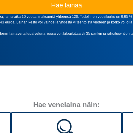
Hae lainaa
, laina-aika 10 vuotta, maksueriä yhteensä 120. Todellinen vuosikorko on 9,95 %, 
euroa. Lainan kesto voi vaihdella yhdestä viiteentoista vuoteen ja korko voi olla 
oimii lainavertailupalveluna, jossa voit kilpailuttaa yli 35 pankin ja rahoitusyhtiön 
Hae venelaina näin: