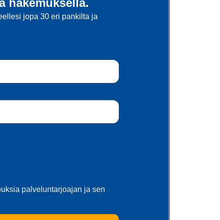
llä hakemuksella.
lesi jopa 30 eri pankilta ja
jouksia palveluntarjoajan ja sen