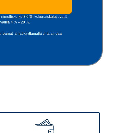
nimelliskorko 8,6 %, kokonaiskulut ovat 5
välillä 4 % – 20 %.
tarjoamat lainat käyttämällä yhtä ainoaa