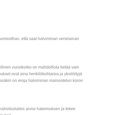
. Huomioithan, että saat halvimman venelainan
llinen vuosikorko on mahdollista tietää vain
ukset ovat aina henkilökohtaisia ja yksilöityjä
iissäkin on eroja halvimman mainostetun koron
 rahoituslaitos arvioi hakemuksen ja tekee