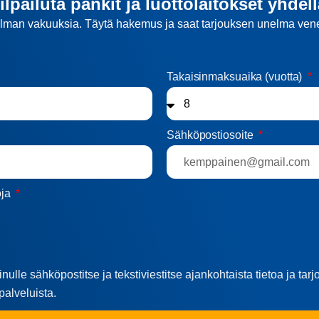
Kilpailuta pankit ja luottolaitokset yhde
man vakuuksia. Täytä hakemus ja saat tarjouksen unelma veneel
Takaisinmaksuaika (vuotta)
Sähköpostiosoite
oja
nulle sähköpostitse ja tekstiviestitse ajankohtaista tietoa ja tar
palveluista.