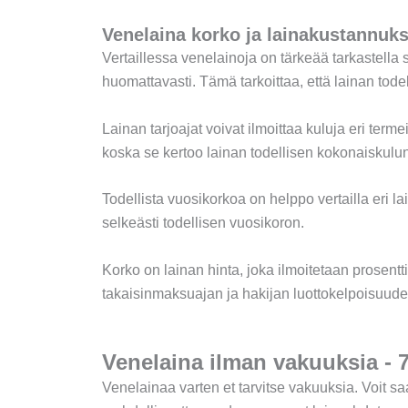
Venelaina korko ja lainakustannuks
Vertaillessa venelainoja on tärkeää tarkastella 
huomattavasti. Tämä tarkoittaa, että lainan todel
Lainan tarjoajat voivat ilmoittaa kuluja eri term
koska se kertoo lainan todellisen kokonaiskulun
Todellista vuosikorkoa on helppo vertailla eri la
selkeästi todellisen vuosikoron.
Korko on lainan hinta, joka ilmoitetaan prosent
takaisinmaksuajan ja hakijan luottokelpoisuude
Venelaina ilman vakuuksia - 
Venelainaa varten et tarvitse vakuuksia. Voit 