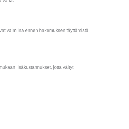
äivänä.
 ovat valmiina ennen hakemuksen täyttämistä.
ukaan lisäkustannukset, jotta vältyt