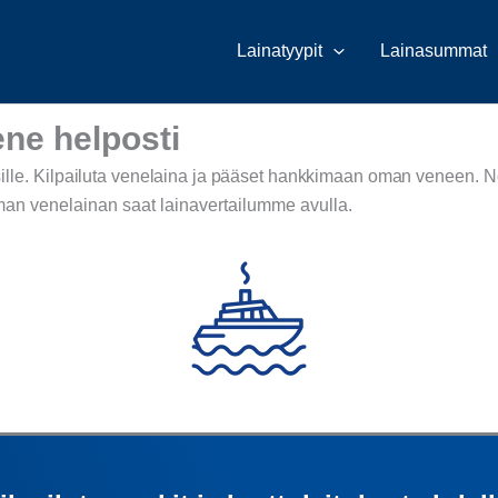
Lainatyypit
Lainasummat
ene helposti
ille.
Kilpailuta venelaina ja pääset hankkimaan oman veneen
.
N
an venelainan saat lainavertailumme avulla.