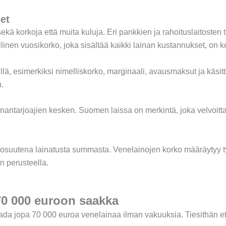
et
sekä korkoja että muita kuluja. Eri pankkien ja rahoituslaitosten
linen vuosikorko, joka sisältää kaikki lainan kustannukset, on ke
eillä, esimerkiksi nimelliskorko, marginaali, avausmaksut ja käsit
.
inantarjoajien kesken. Suomen laissa on merkintä, joka velvoittaa
tiosuutena lainatusta summasta. Venelainojen korko määräytyy ty
n perusteella.
70 000 euroon saakka
saada jopa 70 000 euroa venelainaa ilman vakuuksia. Tiesithän e