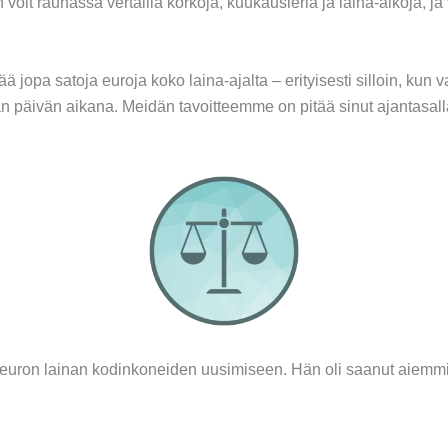
voit rauhassa vertailla korkoja, kuukausieriä ja laina-aikoja, ja 
 jopa satoja euroja koko laina-ajalta – erityisesti silloin, kun va
aman päivän aikana. Meidän tavoitteemme on pitää sinut ajantasa
uron lainan kodinkoneiden uusimiseen. Hän oli saanut aiemmin