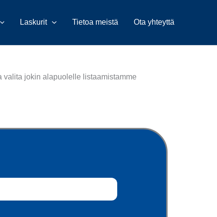
Laskurit
Tietoa meistä
Ota yhteyttä
a valita jokin alapuolelle listaamistamme