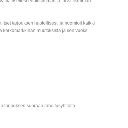
valita itsellesi edullisimman ja turvallisimman
litset tarjouksen huolellisesti ja huomioit kaikki
lla korkomarkkinan muutoksista ja sen vuoksi
 tarjouksen suoraan rahoitusyhtiöltä