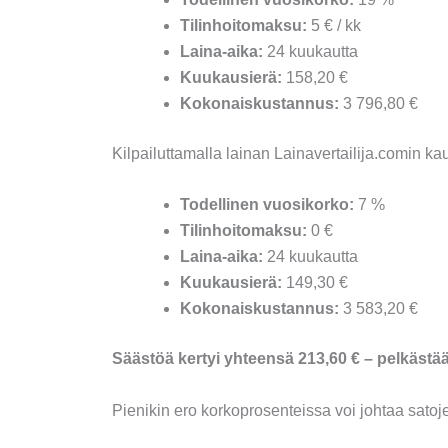
Tilinhoitomaksu:
5 € / kk
Laina-aika:
24 kuukautta
Kuukausierä:
158,20 €
Kokonaiskustannus:
3 796,80 €
Kilpailuttamalla lainan Lainavertailija.comin k
Todellinen vuosikorko:
7 %
Tilinhoitomaksu:
0 €
Laina-aika:
24 kuukautta
Kuukausierä:
149,30 €
Kokonaiskustannus:
3 583,20 €
Säästöä kertyi yhteensä 213,60 € – pelkästään
Pienikin ero korkoprosenteissa voi johtaa sato