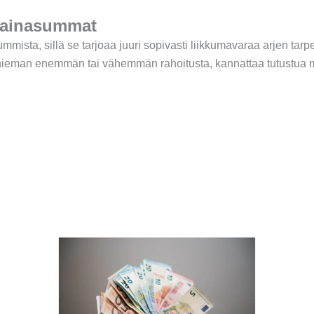
 lainasummat
mista, sillä se tarjoaa juuri sopivasti liikkumavaraa arjen tarpei
set hieman enemmän tai vähemmän rahoitusta, kannattaa tutustua