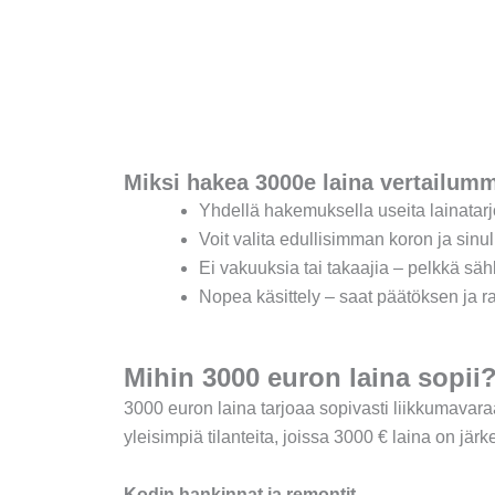
Miksi hakea 3000e laina vertailum
Yhdellä hakemuksella useita lainatarjo
Voit valita edullisimman koron ja sinu
Ei vakuuksia tai takaajia – pelkkä sä
Nopea käsittely – saat päätöksen ja ra
Mihin 3000 euron laina sopii
3000 euron laina tarjoaa sopivasti liikkumavara
yleisimpiä tilanteita, joissa 3000 € laina on järk
Kodin hankinnat ja remontit