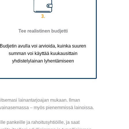
3.
Tee realistinen budjetti
Budjetin avulla voi arvioida, kuinka suuren
summan voi käyttää kuukausittain
yhdistelylainan lyhentämiseen
alitsemasi lainantarjoajan mukaan. Ilman
on avainasemassa – myös pienemmissä lainoissa.
e pankeille ja rahoitusyhtiöille, ja saat