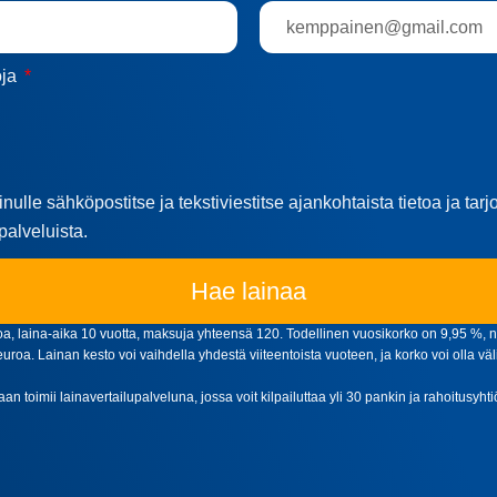
oja
nulle sähköpostitse ja tekstiviestitse ajankohtaista tietoa ja tar
palveluista.
Hae lainaa
, laina-aika 10 vuotta, maksuja yhteensä 120. Todellinen vuosikorko on 9,95 %, n
oa. Lainan kesto voi vaihdella yhdestä viiteentoista vuoteen, ja korko voi olla väl
aan toimii lainavertailupalveluna, jossa voit kilpailuttaa yli 30 pankin ja rahoitusyh