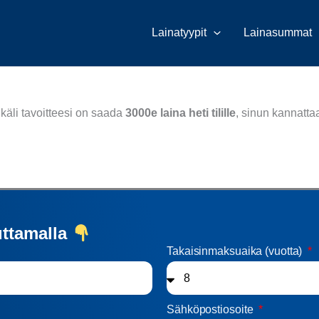
Lainatyypit
Lainasummat
ikäli tavoitteesi on saada
3000
e laina heti tilille
, sinun kannatta
uttamalla
Takaisinmaksuaika (vuotta)
Sähköpostiosoite