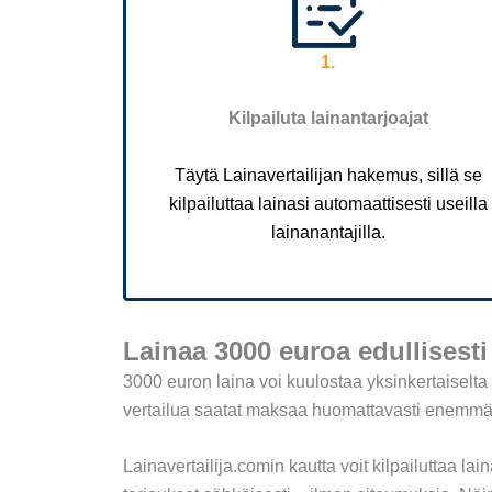
1.
Kilpailuta lainantarjoajat
Täytä Lainavertailijan hakemus, sillä se
kilpailuttaa lainasi automaattisesti useilla
lainanantajilla.
Lainaa 3000 euroa edullisesti
3000 euron laina voi kuulostaa yksinkertaiselta
vertailua saatat maksaa huomattavasti enemmän 
Lainavertailija.comin kautta voit kilpailuttaa la