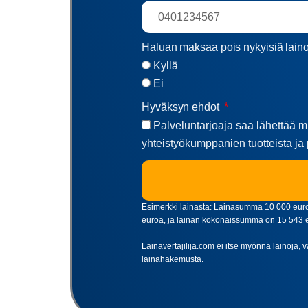
Haluan maksaa pois nykyisiä lain
Kyllä
Ei
Hyväksyn ehdot
Palveluntarjoaja saa lähettää mi
yhteistyökumppanien tuotteista ja 
Esimerkki lainasta: Lainasumma 10 000 euroa
euroa, ja lainan kokonaissumma on 15 543 eur
Lainavertajilija.com ei itse myönnä lainoja, v
lainahakemusta.