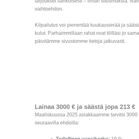
tarjoukset sähköisesti – ilman sitoumuksia. Näin 
vaihtoehdon.
Kilpailutus voi pienentää kuukausierää ja säästää
kulut. Parhaimmillaan rahat ovat tililläsi jo s
päivitämme sivustomme tietoja jatkuvasti.
Lainaa 3000 € ja säästä jopa 213 €
Maaliskuussa 2025 asiakkaamme tarvitsi 3000 e
seuraavilla ehdoilla:
Todellinen vuosikorko:
19 %