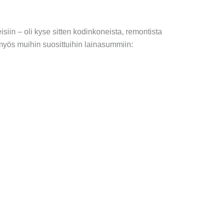
siin – oli kyse sitten kodinkoneista, remontista
 myös muihin suosittuihin lainasummiin: