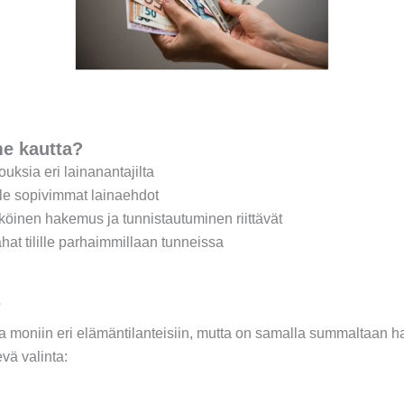
me kautta?
uksia eri lainanantajilta
lle sopivimmat lainaehdot
hköinen hakemus ja tunnistautuminen riittävät
hat tilille parhaimmillaan tunneissa
?
a moniin eri elämäntilanteisiin, mutta on samalla summaltaan ha
evä valinta: