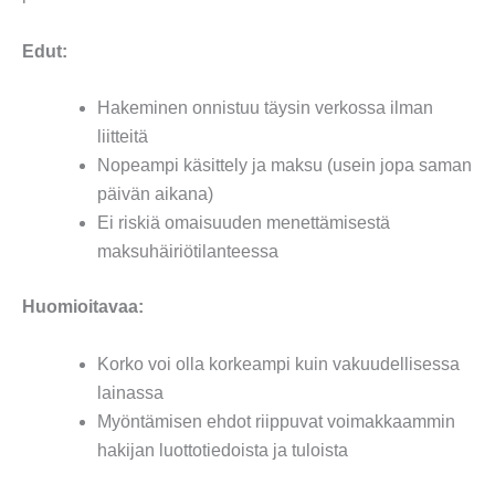
Edut:
Hakeminen onnistuu täysin verkossa ilman
liitteitä
Nopeampi käsittely ja maksu (usein jopa saman
päivän aikana)
Ei riskiä omaisuuden menettämisestä
maksuhäiriötilanteessa
Huomioitavaa:
Korko voi olla korkeampi kuin vakuudellisessa
lainassa
Myöntämisen ehdot riippuvat voimakkaammin
hakijan luottotiedoista ja tuloista