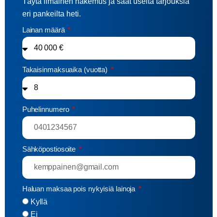
Täytä ilmainen hakemus ja saat useita tarjouksia
eri pankeilta heti.
Lainan määrä
Takaisinmaksuaika (vuotta)
Puhelinnumero
Sähköpostiosoite
Haluan maksaa pois nykyisiä lainoja
Kyllä
Ei