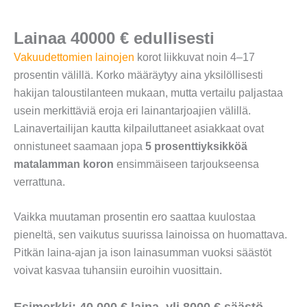
Lainaa 40000 € edullisesti
Vakuudettomien lainojen
korot liikkuvat noin 4–17
prosentin välillä. Korko määräytyy aina yksilöllisesti
hakijan taloustilanteen mukaan, mutta vertailu paljastaa
usein merkittäviä eroja eri lainantarjoajien välillä.
Lainavertailijan kautta kilpailuttaneet asiakkaat ovat
onnistuneet saamaan jopa
5 prosenttiyksikköä
matalamman koron
ensimmäiseen tarjoukseensa
verrattuna.
Vaikka muutaman prosentin ero saattaa kuulostaa
pieneltä, sen vaikutus suurissa lainoissa on huomattava.
Pitkän laina-ajan ja ison lainasumman vuoksi säästöt
voivat kasvaa tuhansiin euroihin vuosittain.