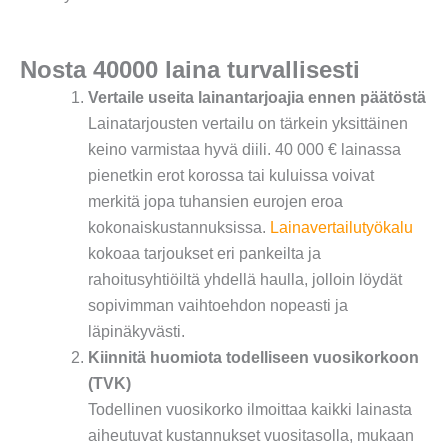
Nosta 40000 laina turvallisesti
Vertaile useita lainantarjoajia ennen päätöstä
Lainatarjousten vertailu on tärkein yksittäinen
keino varmistaa hyvä diili. 40 000 € lainassa
pienetkin erot korossa tai kuluissa voivat
merkitä jopa tuhansien eurojen eroa
kokonaiskustannuksissa.
Lainavertailutyökalu
kokoaa tarjoukset eri pankeilta ja
rahoitusyhtiöiltä yhdellä haulla, jolloin löydät
sopivimman vaihtoehdon nopeasti ja
läpinäkyvästi.
Kiinnitä huomiota todelliseen vuosikorkoon
(TVK)
Todellinen vuosikorko ilmoittaa kaikki lainasta
aiheutuvat kustannukset vuositasolla, mukaan