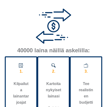
40000 laina näillä askelilla:
1.
2.
3.
Kilpailut
Kartoita
Tee
a
nykyiset
realistin
lainantar
lainasi
en
joajat
budjetti