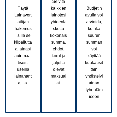
Selvitä
Täytä
kaikkien
Budjetin
Lainavert
lainojesi
avulla voi
ailijan
yhteenla
arvioida,
hakemus
skettu
kuinka
, sillä se
kokonais
suuren
kilpailutta
summa,
summan
a lainasi
ehdot,
voi
automaat
korot ja
käyttää
tisesti
jäljellä
kuukausit
useilla
olevat
tain
lainanant
maksuaj
yhdistelyl
ajilla.
at.
ainan
lyhentäm
iseen