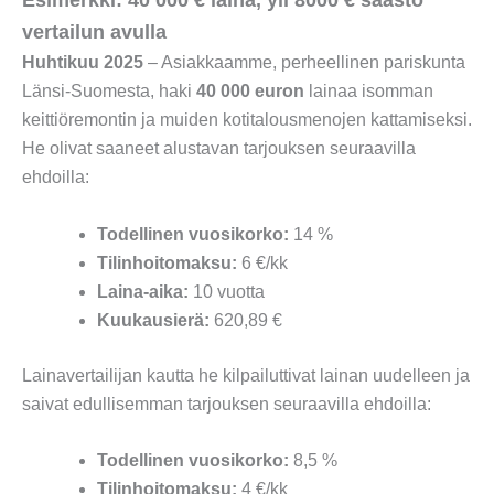
Esimerkki: 40 000 € laina, yli 8000 € säästö
vertailun avulla
Huhtikuu 2025
– Asiakkaamme, perheellinen pariskunta
Länsi-Suomesta, haki
40 000 euron
lainaa isomman
keittiöremontin ja muiden kotitalousmenojen kattamiseksi.
He olivat saaneet alustavan tarjouksen seuraavilla
ehdoilla:
Todellinen vuosikorko:
14 %
Tilinhoitomaksu:
6 €/kk
Laina-aika:
10 vuotta
Kuukausierä:
620,89 €
Lainavertailijan kautta he kilpailuttivat lainan uudelleen ja
saivat edullisemman tarjouksen seuraavilla ehdoilla:
Todellinen vuosikorko:
8,5 %
Tilinhoitomaksu:
4 €/kk