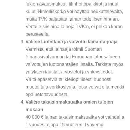
lukien avausmaksut, tilinhoitopalkkiot ja muut
kulut. Nimelliskorko voi näyttää houkuttelevalta,
mutta TVK paljastaa lainan todellisen hinnan.
Vertaile siis aina lainoja TVK:n, ei pelkän koron
perusteella.
Valitse luotettava ja valvottu lainantarjoaja
Varmista, että lainaaja toimii Suomen
Finanssivalvonnan tai Euroopan talousalueen
valvottujen luotonantajien listalla. Tarkista myös
yrityksen taustat, arvostelut ja yhteystiedot.
Vältä epäselviä tai kieliopillisesti huonosti
muotoiltuja verkkosivuja, jotka voivat olla merkki
epäluotettavuudesta.
Valitse takaisinmaksuaika omien tulojen
mukaan
40 000 € lainan takaisinmaksuaika voi vaihdella
1 vuodesta jopa 15 vuoteen. Lyhyempi