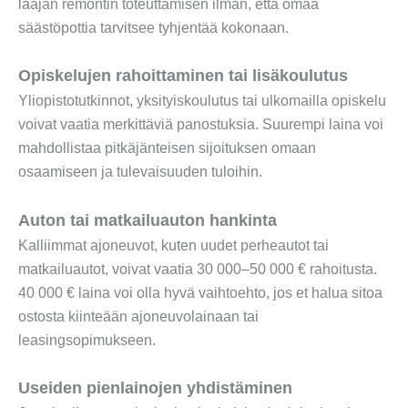
laajan remontin toteuttamisen ilman, että omaa
säästöpottia tarvitsee tyhjentää kokonaan.
Opiskelujen rahoittaminen tai lisäkoulutus
Yliopistotutkinnot, yksityiskoulutus tai ulkomailla opiskelu
voivat vaatia merkittäviä panostuksia. Suurempi laina voi
mahdollistaa pitkäjänteisen sijoituksen omaan
osaamiseen ja tulevaisuuden tuloihin.
Auton tai matkailuauton hankinta
Kalliimmat ajoneuvot, kuten uudet perheautot tai
matkailuautot, voivat vaatia 30 000–50 000 € rahoitusta.
40 000 € laina voi olla hyvä vaihtoehto, jos et halua sitoa
ostosta kiinteään ajoneuvolainaan tai
leasingsopimukseen.
Useiden pienlainojen yhdistäminen