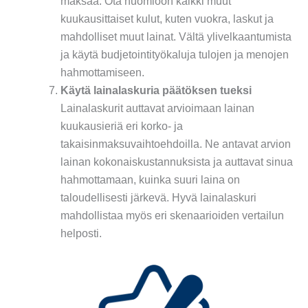
maksaa. Ota huomioon kaikki muut
kuukausittaiset kulut, kuten vuokra, laskut ja
mahdolliset muut lainat. Vältä ylivelkaantumista
ja käytä budjetointityökaluja tulojen ja menojen
hahmottamiseen.
Käytä lainalaskuria päätöksen tueksi
Lainalaskurit auttavat arvioimaan lainan
kuukausieriä eri korko- ja
takaisinmaksuvaihtoehdoilla. Ne antavat arvion
lainan kokonaiskustannuksista ja auttavat sinua
hahmottamaan, kuinka suuri laina on
taloudellisesti järkevä. Hyvä lainalaskuri
mahdollistaa myös eri skenaarioiden vertailun
helposti.