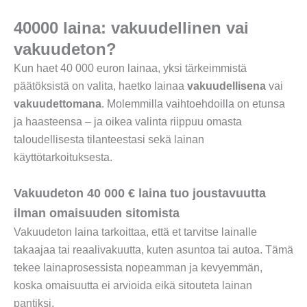
40000 laina: vakuudellinen vai
vakuudeton?
Kun haet 40 000 euron lainaa, yksi tärkeimmistä
päätöksistä on valita, haetko lainaa
vakuudellisena
vai
vakuudettomana
. Molemmilla vaihtoehdoilla on etunsa
ja haasteensa – ja oikea valinta riippuu omasta
taloudellisesta tilanteestasi sekä lainan
käyttötarkoituksesta.
Vakuudeton 40 000 € laina tuo joustavuutta
ilman omaisuuden sitomista
Vakuudeton laina tarkoittaa, että et tarvitse lainalle
takaajaa tai reaalivakuutta, kuten asuntoa tai autoa. Tämä
tekee lainaprosessista nopeamman ja kevyemmän,
koska omaisuutta ei arvioida eikä sitouteta lainan
pantiksi.