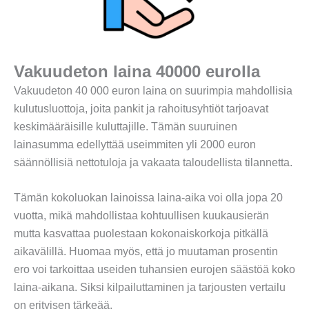
Vakuudeton laina 40000 eurolla
Vakuudeton 40 000 euron laina on suurimpia mahdollisia
kulutusluottoja, joita pankit ja rahoitusyhtiöt tarjoavat
keskimääräisille kuluttajille. Tämän suuruinen
lainasumma edellyttää useimmiten yli 2000 euron
säännöllisiä nettotuloja ja vakaata taloudellista tilannetta.
Tämän kokoluokan lainoissa laina-aika voi olla jopa 20
vuotta, mikä mahdollistaa kohtuullisen kuukausierän
mutta kasvattaa puolestaan kokonaiskorkoja pitkällä
aikavälillä. Huomaa myös, että jo muutaman prosentin
ero voi tarkoittaa useiden tuhansien eurojen säästöä koko
laina-aikana. Siksi kilpailuttaminen ja tarjousten vertailu
on erityisen tärkeää.