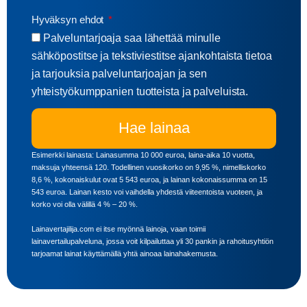
Hyväksyn ehdot
Palveluntarjoaja saa lähettää minulle
sähköpostitse ja tekstiviestitse ajankohtaista tietoa
ja tarjouksia palveluntarjoajan ja sen
yhteistyökumppanien tuotteista ja palveluista.
Hae lainaa
Esimerkki lainasta: Lainasumma 10 000 euroa, laina-aika 10 vuotta,
maksuja yhteensä 120. Todellinen vuosikorko on 9,95 %, nimelliskorko
8,6 %, kokonaiskulut ovat 5 543 euroa, ja lainan kokonaissumma on 15
543 euroa. Lainan kesto voi vaihdella yhdestä viiteentoista vuoteen, ja
korko voi olla välillä 4 % – 20 %.
Lainavertajilija.com ei itse myönnä lainoja, vaan toimii
lainavertailupalveluna, jossa voit kilpailuttaa yli 30 pankin ja rahoitusyhtiön
tarjoamat lainat käyttämällä yhtä ainoaa lainahakemusta.