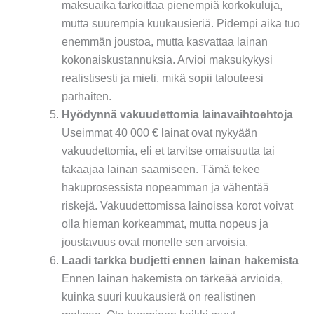
maksuaika tarkoittaa pienempiä korkokuluja,
mutta suurempia kuukausieriä. Pidempi aika tuo
enemmän joustoa, mutta kasvattaa lainan
kokonaiskustannuksia. Arvioi maksukykysi
realistisesti ja mieti, mikä sopii talouteesi
parhaiten.
Hyödynnä vakuudettomia lainavaihtoehtoja
Useimmat 40 000 € lainat ovat nykyään
vakuudettomia, eli et tarvitse omaisuutta tai
takaajaa lainan saamiseen. Tämä tekee
hakuprosessista nopeamman ja vähentää
riskejä. Vakuudettomissa lainoissa korot voivat
olla hieman korkeammat, mutta nopeus ja
joustavuus ovat monelle sen arvoisia.
Laadi tarkka budjetti ennen lainan hakemista
Ennen lainan hakemista on tärkeää arvioida,
kuinka suuri kuukausierä on realistinen