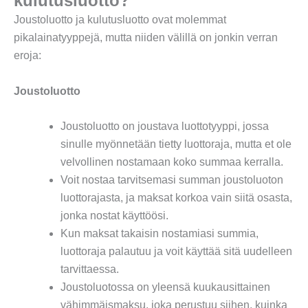
kulutusluotto?
Joustoluotto ja kulutusluotto ovat molemmat
pikalainatyyppejä, mutta niiden välillä on jonkin verran
eroja:
Joustoluotto
Joustoluotto on joustava luottotyyppi, jossa
sinulle myönnetään tietty luottoraja, mutta et ole
velvollinen nostamaan koko summaa kerralla.
Voit nostaa tarvitsemasi summan joustoluoton
luottorajasta, ja maksat korkoa vain siitä osasta,
jonka nostat käyttöösi.
Kun maksat takaisin nostamiasi summia,
luottoraja palautuu ja voit käyttää sitä uudelleen
tarvittaessa.
Joustoluotossa on yleensä kuukausittainen
vähimmäismaksu, joka perustuu siihen, kuinka