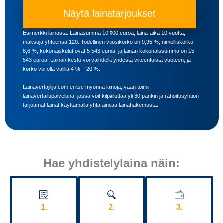
Näytä lainatarjoukset
Esimerkki lainasta: Lainasumma 10 000 euroa, laina-aika 10 vuotta,
maksuja yhteensä 120. Todellinen vuosikorko on 9,95 %, nimelliskorko
8,6 %, kokonaiskulut ovat 5 543 euroa, ja lainan kokonaissumma on 15
543 euroa. Lainan kesto voi vaihdella yhdestä viiteentoista vuoteen, ja
korko voi olla välillä 4 % – 20 %.
Lainavertajilija.com ei itse myönnä lainoja, vaan toimii
lainavertailupalveluna, jossa voit kilpailuttaa yli 30 pankin ja rahoitusyhtiön
tarjoamat lainat käyttämällä yhtä ainoaa lainahakemusta.
Hae yhdistelylaina näin:
1.
2.
3.