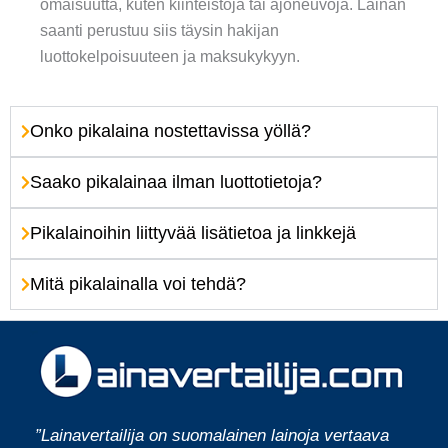
omaisuutta, kuten kiinteistöjä tai ajoneuvoja. Lainan
saanti perustuu siis täysin hakijan
luottokelpoisuuteen ja maksukykyyn.
Onko pikalaina nostettavissa yöllä?
Saako pikalainaa ilman luottotietoja?
Pikalainoihin liittyvää lisätietoa ja linkkejä
Mitä pikalainalla voi tehdä?
”Lainavertailija on suomalainen lainoja vertaava