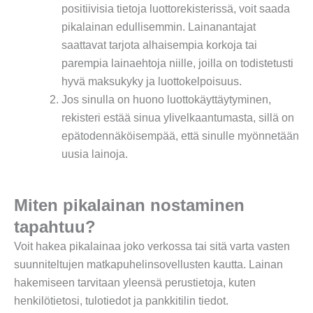
positiivisia tietoja luottorekisterissä, voit saada
pikalainan edullisemmin. Lainanantajat
saattavat tarjota alhaisempia korkoja tai
parempia lainaehtoja niille, joilla on todistetusti
hyvä maksukyky ja luottokelpoisuus.
Jos sinulla on huono luottokäyttäytyminen,
rekisteri estää sinua ylivelkaantumasta, sillä on
epätodennäköisempää, että sinulle myönnetään
uusia lainoja.
Miten pikalainan nostaminen
tapahtuu?
Voit hakea pikalainaa joko verkossa tai sitä varta vasten
suunniteltujen matkapuhelinsovellusten kautta. Lainan
hakemiseen tarvitaan yleensä perustietoja, kuten
henkilötietosi, tulotiedot ja pankkitilin tiedot.