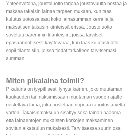
Yhteenvetona, joustoluotto tarjoaa joustavuutta nostaa ja
maksaa takaisin lainaa tarpeen mukaan, kun taas
kulutusluotossa saat koko lainasumman kerralla ja
maksat sen takaisin kiinteissä erissä. Joustoluotto
soveltuu paremmin tilanteisiin, joissa tarvitset
epäsäännöllisesti käyttövaraa, kun taas kulutusluotto
sopii tilanteisiin, joissa tiedät tarkalleen tarvitsemasi
summan.
Miten pikalaina toimii?
Pikalaina on tyypillisesti lyhytaikainen, joko muutaman
kuukauden tai maksimissaan muutaman vuoden ajalle
nostettava laina, joka nostetaan nopeaa rahoitustarvetta
varten. Takaisinmaksuun sisältyy sekä lainan pääoma
että lainaehtojen mukaisten korkojen maksaminen
sovitun aikataulun mukaisesti. Tarvittaessa suurin osa