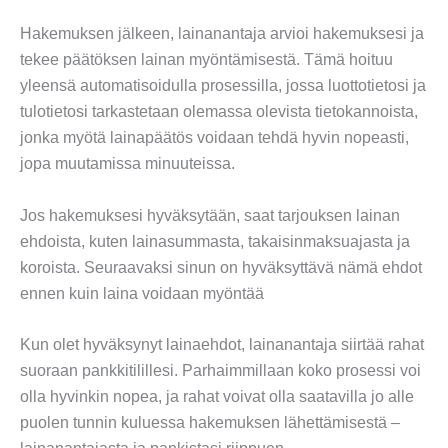
Hakemuksen jälkeen, lainanantaja arvioi hakemuksesi ja
tekee päätöksen lainan myöntämisestä. Tämä hoituu
yleensä automatisoidulla prosessilla, jossa luottotietosi ja
tulotietosi tarkastetaan olemassa olevista tietokannoista,
jonka myötä lainapäätös voidaan tehdä hyvin nopeasti,
jopa muutamissa minuuteissa.
Jos hakemuksesi hyväksytään, saat tarjouksen lainan
ehdoista, kuten lainasummasta, takaisinmaksuajasta ja
koroista. Seuraavaksi sinun on hyväksyttävä nämä ehdot
ennen kuin laina voidaan myöntää
Kun olet hyväksynyt lainaehdot, lainanantaja siirtää rahat
suoraan pankkitilillesi. Parhaimmillaan koko prosessi voi
olla hyvinkin nopea, ja rahat voivat olla saatavilla jo alle
puolen tunnin kuluessa hakemuksen lähettämisestä –