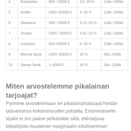
4.
Rahalaitos
500–70000 €
4,5–20 %
12kk–180kk
5.
Sortter
1000–60000 €
4–20 %
12kk–240kk
6.
Omalaina
500–70000 €
4,19–20 %
12kk–180kk
7.
Zmarta
1000–70000 €
4,41–20 %
12kk–180kk
8.
Unolaina
500–60000 €
5–20 %
12kk–180kk
9.
Morrow Bank
1000–50000 €
19 %
0kk–240kk
10.
Sweep Bank
1–8000 €
19 %
1kk–120kk
Miten arvostelemme pikalainan
tarjoajat?
Pyrimme arvostelemaan eri pikalainantarjoajat heidän
tarjoamansa kokonaisuuden pohjalta. Ensimmäiselle
sijalle ei siis pääse pelkästään sillä, että tarjoaa
kilpailijoita muutaman marginaalin edullisemman