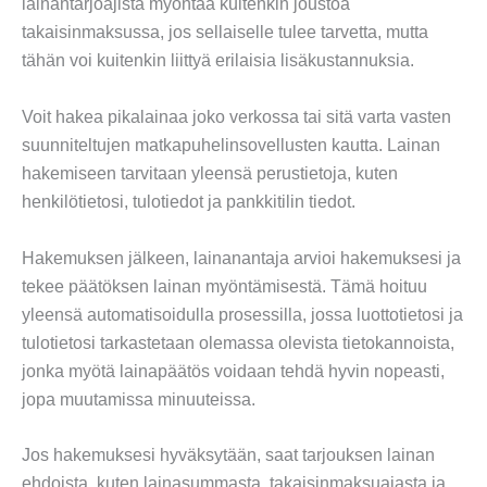
lainantarjoajista myöntää kuitenkin joustoa
takaisinmaksussa, jos sellaiselle tulee tarvetta, mutta
tähän voi kuitenkin liittyä erilaisia lisäkustannuksia.
Voit hakea pikalainaa joko verkossa tai sitä varta vasten
suunniteltujen matkapuhelinsovellusten kautta. Lainan
hakemiseen tarvitaan yleensä perustietoja, kuten
henkilötietosi, tulotiedot ja pankkitilin tiedot.
Hakemuksen jälkeen, lainanantaja arvioi hakemuksesi ja
tekee päätöksen lainan myöntämisestä. Tämä hoituu
yleensä automatisoidulla prosessilla, jossa luottotietosi ja
tulotietosi tarkastetaan olemassa olevista tietokannoista,
jonka myötä lainapäätös voidaan tehdä hyvin nopeasti,
jopa muutamissa minuuteissa.
Jos hakemuksesi hyväksytään, saat tarjouksen lainan
ehdoista, kuten lainasummasta, takaisinmaksuajasta ja