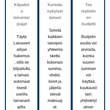
Kilpailut
Kartoita
Tee
a
nykyiset
realistin
lainantar
lainasi
en
joajat
budjetti
Selvitä
Täytä
kaikkien
Budjetin
Lainavert
lainojesi
avulla voi
ailijan
yhteenla
arvioida,
hakemus
skettu
kuinka
, sillä se
kokonais
suuren
kilpailutta
summa,
summan
a lainasi
ehdot,
voi
automaat
korot ja
käyttää
tisesti
jäljellä
kuukausit
useilla
olevat
tain
lainanant
maksuaj
yhdistelyl
ajilla.
at.
ainan