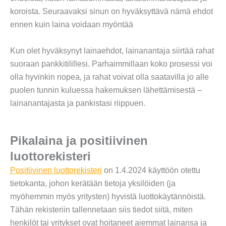
koroista. Seuraavaksi sinun on hyväksyttävä nämä ehdot
ennen kuin laina voidaan myöntää
Kun olet hyväksynyt lainaehdot, lainanantaja siirtää rahat
suoraan pankkitilillesi. Parhaimmillaan koko prosessi voi
olla hyvinkin nopea, ja rahat voivat olla saatavilla jo alle
puolen tunnin kuluessa hakemuksen lähettämisestä –
lainanantajasta ja pankistasi riippuen.
Pikalaina ja positiivinen
luottorekisteri
Positiivinen luottorekisteri
on 1.4.2024 käyttöön otettu
tietokanta, johon kerätään tietoja yksilöiden (ja
myöhemmin myös yritysten) hyvistä luottokäytännöistä.
Tähän rekisteriin tallennetaan siis tiedot siitä, miten
henkilöt tai yritykset ovat hoitaneet aiemmat lainansa ja