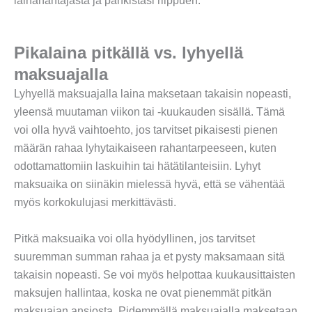
lainanantajasta ja pankistasi riippuen.
Pikalaina pitkällä vs. lyhyellä
maksuajalla
Lyhyellä maksuajalla laina maksetaan takaisin nopeasti,
yleensä muutaman viikon tai -kuukauden sisällä. Tämä
voi olla hyvä vaihtoehto, jos tarvitset pikaisesti pienen
määrän rahaa lyhytaikaiseen rahantarpeeseen, kuten
odottamattomiin laskuihin tai hätätilanteisiin. Lyhyt
maksuaika on siinäkin mielessä hyvä, että se vähentää
myös korkokulujasi merkittävästi.
Pitkä maksuaika voi olla hyödyllinen, jos tarvitset
suuremman summan rahaa ja et pysty maksamaan sitä
takaisin nopeasti. Se voi myös helpottaa kuukausittaisten
maksujen hallintaa, koska ne ovat pienemmät pitkän
maksuajan ansiosta. Pidemmällä maksuajalla maksetaan