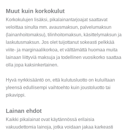
Muut kuin korkokulut
Korkokulujen lisäksi, pikalainantarjoajat saattavat
veloittaa sinulta mm. avausmaksun, palvelumaksun
(lainanhoitomaksu), tilinhoitomaksun, käsittelymaksun ja
laskutusmaksun. Jos olet tuijottanut sokeasti pelkkää
viite- ja marginaalikorkoa, et välttämättä huomaa muita
lainaan liittyviä maksuja ja todellinen vuosikorko saattaa
olla jopa kaksinkertainen.
Hyvä nyrkkisääntö on, että kulutusluotto on kuluiltaan
yleensä edullisempi vaihtoehto kuin joustoluotto tai
pikavippi.
Lainan ehdot
Kaikki pikalainat ovat käytännössä erilaisia
vakuudettomia lainoja, jotka voidaan jakaa karkeasti