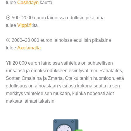
tulee
Cashdayn
kautta
⦿ 500–2000 euron lainoissa edullisin pikalaina
tulee
Vippi.fi
:ltä
⦿ 2000–20 000 euron lainoissa edullisin pikalaina
tulee
Axolainalta
Yli 20 000 euron lainoissa vaihtelua on suhteellisen
runsaasti ja omaksi edukseen esiintyvät mm. Rahalaitos,
Sortter, Omalaina ja Zmarta. Ota kuitenkin huomioon, että
edullisuus on ainoastaan yksi osa kokonaisuutta ja sen
merkitys vaihtelee sen mukaan, kuinka nopeasti aiot
maksaa lainasi takaisin.