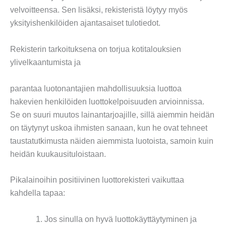
velvoitteensa. Sen lisäksi, rekisteristä löytyy myös
yksityishenkilöiden ajantasaiset tulotiedot.
Rekisterin tarkoituksena on torjua kotitalouksien
ylivelkaantumista ja
parantaa luotonantajien mahdollisuuksia luottoa
hakevien henkilöiden luottokelpoisuuden arvioinnissa.
Se on suuri muutos lainantarjoajille, sillä aiemmin heidän
on täytynyt uskoa ihmisten sanaan, kun he ovat tehneet
taustatutkimusta näiden aiemmista luotoista, samoin kuin
heidän kuukausituloistaan.
Pikalainoihin positiivinen luottorekisteri vaikuttaa
kahdella tapaa:
Jos sinulla on hyvä luottokäyttäytyminen ja