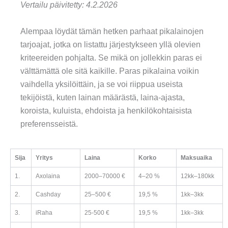
Vertailu päivitetty: 4.2.2026
Alempaa löydät tämän hetken parhaat pikalainojen
tarjoajat, jotka on listattu järjestykseen yllä olevien
kriteereiden pohjalta. Se mikä on jollekkin paras ei
välttämättä ole sitä kaikille. Paras pikalaina voikin
vaihdella yksilöittäin, ja se voi riippua useista
tekijöistä, kuten lainan määrästä, laina-ajasta,
koroista, kuluista, ehdoista ja henkilökohtaisista
preferensseistä.
Sija
Yritys
Laina
Korko
Maksuaika
1.
Axolaina
2000–70000 €
4–20 %
12kk–180kk
2.
Cashday
25–500 €
19,5 %
1kk–3kk
3.
iRaha
25-500 €
19,5 %
1kk–3kk