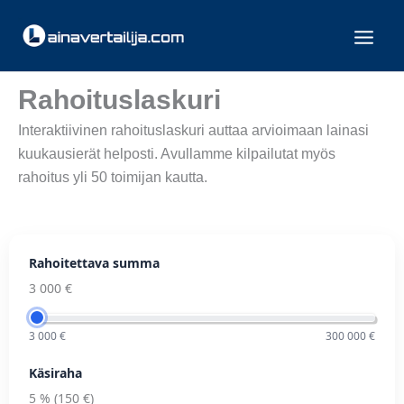
Siirry
sisältöön
Rahoituslaskuri
Interaktiivinen rahoituslaskuri auttaa arvioimaan lainasi
kuukausierät helposti. Avullamme kilpailutat myös
rahoitus yli 50 toimijan kautta.
Rahoitettava summa
3 000 €
3 000 €
300 000 €
Käsiraha
5 %
(
150 €
)