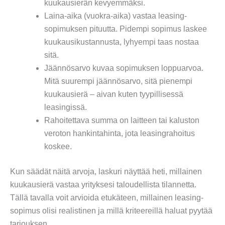
kuukausierän kevyemmäksi.
Laina-aika (vuokra-aika) vastaa leasing-
sopimuksen pituutta. Pidempi sopimus laskee
kuukausikustannusta, lyhyempi taas nostaa
sitä.
Jäännösarvo kuvaa sopimuksen loppuarvoa.
Mitä suurempi jäännösarvo, sitä pienempi
kuukausierä – aivan kuten tyypillisessä
leasingissä.
Rahoitettava summa on laitteen tai kaluston
veroton hankintahinta, jota leasingrahoitus
koskee.
Kun säädät näitä arvoja, laskuri näyttää heti, millainen
kuukausierä vastaa yrityksesi taloudellista tilannetta.
Tällä tavalla voit arvioida etukäteen, millainen leasing-
sopimus olisi realistinen ja millä kriteereillä haluat pyytää
tarjouksen.