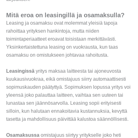
Mitä eroa on leasingillä ja osamaksulla?
Leasing ja osamaksu ovat molemmat yleisiä tapoja
rahoittaa yrityksen hankintoja, mutta niiden
toimintaperiaatteet eroavat toisistaan merkittävästi.
Yksinkertaistettuna leasing on vuokrausta, kun taas
osamaksu on omistukseen johtavaa rahoitusta.
Leasingissä
yritys maksaa laitteesta tai ajoneuvosta
kuukausivuokraa, eikä omistajuus siirry automaattisesti
sopimuskauden päätyttyä. Sopimuksen lopussa yritys voi
yleensä joko palauttaa laitteen, vaihtaa sen uuteen tai
lunastaa sen jäännösarvolla. Leasing sopii erityisesti
silloin, kun halutaan ennakoitavia kustannuksia, kevyttä
tasetta ja mahdollisuus päivittää kalustoa säännöllisesti.
Osamaksussa
omistajuus siirtyy yritykselle joko heti