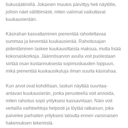
liukusäätimillä. Jokainen muutos päivittyy heti näytölle,
jolloin näet välittömästi, miten valinnat vaikuttavat
kuukausierään.
Käsirahan kasvattaminen pienentää rahoitettavaa
summaa ja keventää kuukausierää. Rahoitusajan
pidentäminen laskee kuukausittaista maksua, mutta lisää
kokonaiskorkoja. Jäännösarvon avulla voit puolestaan
siirtää osan kustannuksesta sopimuskauden loppuun,
mikä pienentää kuukausikuluja ilman suurta käsirahaa.
Kun arvot ovat kohdillaan, laskuri näyttää suuntaa-
antavan kuukausierän, jonka perusteella voit arvioida,
miten rahoitus sopii yrityksesi kassavirtaan. Näin voit
vertailla vaihtoehtoja helposti ja löytää ratkaisun, joka
palvelee parhaiten yrityksesi taloutta ennen varsinaisen
hakemuksen tekemistä.