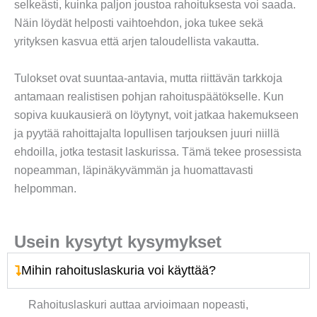
selkeästi, kuinka paljon joustoa rahoituksesta voi saada.
Näin löydät helposti vaihtoehdon, joka tukee sekä
yrityksen kasvua että arjen taloudellista vakautta.
Tulokset ovat suuntaa-antavia, mutta riittävän tarkkoja
antamaan realistisen pohjan rahoituspäätökselle. Kun
sopiva kuukausierä on löytynyt, voit jatkaa hakemukseen
ja pyytää rahoittajalta lopullisen tarjouksen juuri niillä
ehdoilla, jotka testasit laskurissa. Tämä tekee prosessista
nopeamman, läpinäkyvämmän ja huomattavasti
helpomman.
Usein kysytyt kysymykset
Mihin rahoituslaskuria voi käyttää?
Rahoituslaskuri auttaa arvioimaan nopeasti,