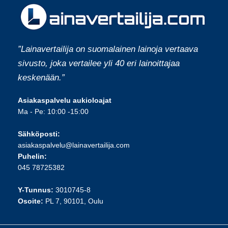
”Lainavertailija on suomalainen lainoja vertaava
sivusto, joka vertailee yli 40 eri lainoittajaa
keskenään.”
Asiakaspalvelu aukioloajat
Ma - Pe: 10:00 -15:00
Sähköposti:
asiakaspalvelu@lainavertailija.com
Puhelin:
045 78725382
Y-Tunnus:
3010745-8
Osoite:
PL 7, 90101, Oulu