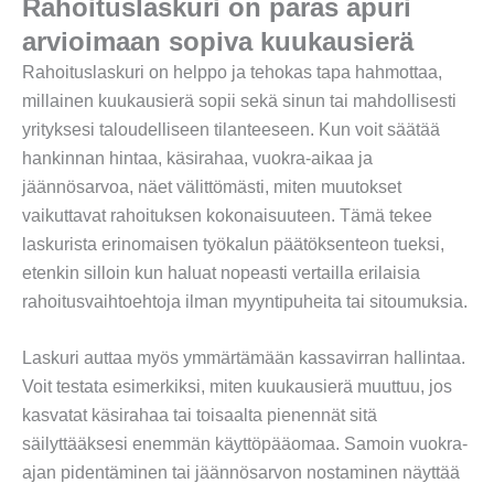
Rahoituslaskuri on paras apuri
arvioimaan sopiva kuukausierä
Rahoituslaskuri on helppo ja tehokas tapa hahmottaa,
millainen kuukausierä sopii sekä sinun tai mahdollisesti
yrityksesi taloudelliseen tilanteeseen. Kun voit säätää
hankinnan hintaa, käsirahaa, vuokra-aikaa ja
jäännösarvoa, näet välittömästi, miten muutokset
vaikuttavat rahoituksen kokonaisuuteen. Tämä tekee
laskurista erinomaisen työkalun päätöksenteon tueksi,
etenkin silloin kun haluat nopeasti vertailla erilaisia
rahoitusvaihtoehtoja ilman myyntipuheita tai sitoumuksia.
Laskuri auttaa myös ymmärtämään kassavirran hallintaa.
Voit testata esimerkiksi, miten kuukausierä muuttuu, jos
kasvatat käsirahaa tai toisaalta pienennät sitä
säilyttääksesi enemmän käyttöpääomaa. Samoin vuokra-
ajan pidentäminen tai jäännösarvon nostaminen näyttää