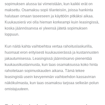
sopimuksen alussa tai viimeistään, kun kaikki erät on
maksettu. Osamaksu sopii tilanteisiin, joissa hankinta
halutaan omaan taseeseen ja käyttöön pitkäksi aikaa.
Kuukausierä voi olla hieman korkeampi kuin leasingissä,
koska jäännösarvoa ei yleensä jätetä sopimuksen
loppuun.
Kun näitä kahta vaihtoehtoa vertaa rahoituslaskurilla,
huomaat eron erityisesti kuukausierässä ja kustannusten
jakautumisessa. Leasingissä jäännösarvo pienentää
kuukausikustannusta, kun taas osamaksussa koko hinta
rahoitetaan sopimuskauden aikana. Tämä tekee
leasingistä usein kevyemmän vaihtoehdon kassavirran
näkökulmasta, kun taas osamaksu tarjoaa selkeän polun
omistajuuteen.