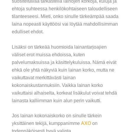
suositeltavaa tarkastella lainojen korkoja, kuluja ja
ehtoja suhteessa henkilökohtaiseen taloudelliseen
tilanteeseesi. Mieti, onko sinulle tärkeämpää saada
laina nopeasti käyttöösi vai löytää mahdollisimman
edulliset ehdot.
Lisäksi on tärkeää huomioida lainantarjoajien
väliset erot muissa ehdoissa, kuten
palvelumaksuissa ja käsittelykuluissa. Nämä eivät
ehkä ole yhtä näkyviä kuin lainan korko, mutta ne
vaikuttavat merkittävästi lainan
kokonaiskustannuksiin. Vaikka lainan korko
vaikuttaisi alhaiselta, korkeat lisäkulut voivat tehdä
lainasta kalliimman kuin alun perin vaikutti.
Jos lainan kokonaiskorko on sinulle tärkein
yksittäinen tekijä, kumppanimme
AXO
on
todennäköisesti hyvä valinta.