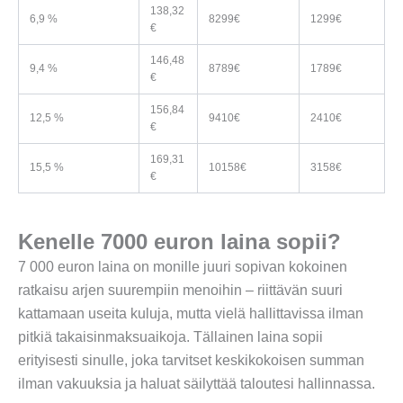
138,32
6,9 %
8299€
1299€
€
146,48
9,4 %
8789€
1789€
€
156,84
12,5 %
9410€
2410€
€
169,31
15,5 %
10158€
3158€
€
Kenelle 7000 euron laina sopii?
7 000 euron laina on monille juuri sopivan kokoinen
ratkaisu arjen suurempiin menoihin – riittävän suuri
kattamaan useita kuluja, mutta vielä hallittavissa ilman
pitkiä takaisinmaksuaikoja. Tällainen laina sopii
erityisesti sinulle, joka tarvitset keskikokoisen summan
ilman vakuuksia ja haluat säilyttää taloutesi hallinnassa.