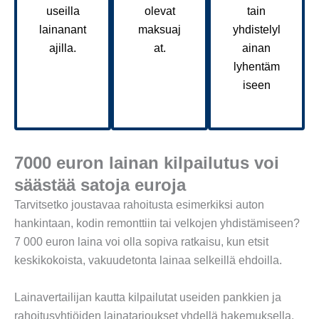
useilla
olevat
tain
lainanant
maksuaj
yhdistelyl
ajilla.
at.
ainan
lyhentäm
iseen
7000 euron lainan kilpailutus voi
säästää satoja euroja
Tarvitsetko joustavaa rahoitusta esimerkiksi auton
hankintaan, kodin remonttiin tai velkojen yhdistämiseen?
7 000 euron laina voi olla sopiva ratkaisu, kun etsit
keskikokoista, vakuudetonta lainaa selkeillä ehdoilla.
Lainavertailijan kautta kilpailutat useiden pankkien ja
rahoitusyhtiöiden lainatarjoukset yhdellä hakemuksella.