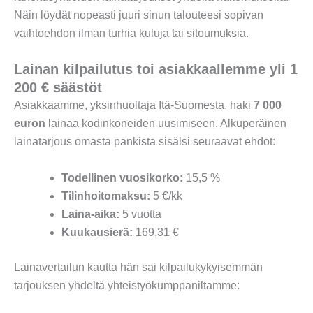
Näin löydät nopeasti juuri sinun talouteesi sopivan
vaihtoehdon ilman turhia kuluja tai sitoumuksia.
Lainan kilpailutus toi asiakkaallemme yli 1
200 € säästöt
Asiakkaamme, yksinhuoltaja Itä-Suomesta, haki
7 000
euron
lainaa kodinkoneiden uusimiseen. Alkuperäinen
lainatarjous omasta pankista sisälsi seuraavat ehdot:
Todellinen vuosikorko:
15,5 %
Tilinhoitomaksu:
5 €/kk
Laina-aika:
5 vuotta
Kuukausierä:
169,31 €
Lainavertailun kautta hän sai kilpailukykyisemmän
tarjouksen yhdeltä yhteistyökumppaniltamme: