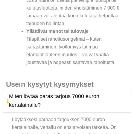
Jos sinulla on useita pienempiä luottoja tai
kulutusluottoja, niiden yhdistäminen 7 000 €
lainaan voi alentaa korkokuluja ja helpottaa
talouden hallintaa.
Yllättävät menot tai tulovaje
Tilapäiset rahoitusongelmat – kuten
sairastuminen, työttömyys tai muu
elämäntilanteen muutos – voivat vaatia
joustavaa ja nopeasti saatavaa rahoitusta.
Usein kysytyt kysymykset
Miten löytää paras tarjous 7000 euron
kertalainalle?
Löytääksesi parhaan tarjouksen 7000 euron
kertalainalle, vertailu on ensiarvoisen tärkeää. On