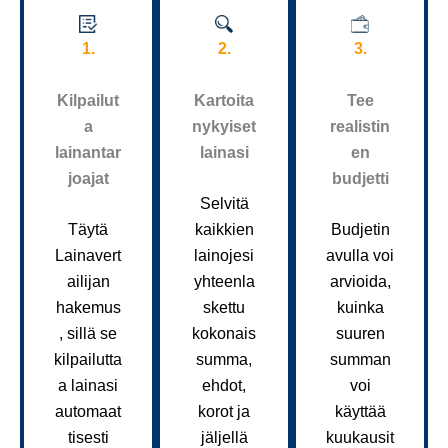
1.
2.
3.
Kilpailut
Kartoita
Tee
a
nykyiset
realistin
lainantar
lainasi
en
joajat
budjetti
Selvitä
Täytä
kaikkien
Budjetin
Lainavert
lainojesi
avulla voi
ailijan
yhteenla
arvioida,
hakemus
skettu
kuinka
, sillä se
kokonais
suuren
kilpailutta
summa,
summan
a lainasi
ehdot,
voi
automaat
korot ja
käyttää
tisesti
jäljellä
kuukausit