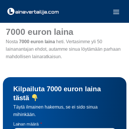
Siirry
sisältöön
7000 euron laina
Nosta
7000 euron laina
heti. Vertasimme yli 50
lainanantajan ehdot, autamme sinua löytämään parhaan
mahdollisen lainaratkaisun.
Kilpailuta 7000 euron laina
tästä
Täytä ilmainen hakemus, se ei sido sinua
mihinkään.
Lainan määrä