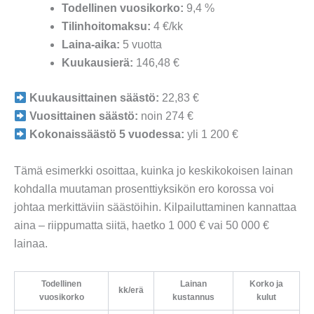
Todellinen vuosikorko:
9,4 %
Tilinhoitomaksu:
4 €/kk
Laina-aika:
5 vuotta
Kuukausierä:
146,48 €
Kuukausittainen säästö:
22,83 €
Vuosittainen säästö:
noin 274 €
Kokonaissäästö 5 vuodessa:
yli 1 200 €
Tämä esimerkki osoittaa, kuinka jo keskikokoisen lainan
kohdalla muutaman prosenttiyksikön ero korossa voi
johtaa merkittäviin säästöihin. Kilpailuttaminen kannattaa
aina – riippumatta siitä, haetko 1 000 € vai 50 000 €
lainaa.
Todellinen
Lainan
Korko ja
kk/erä
vuosikorko
kustannus
kulut