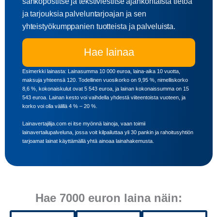
sähköpostitse ja tekstiviestitse ajankohtaista tietoa
ja tarjouksia palveluntarjoajan ja sen
yhteistyökumppanien tuotteista ja palveluista.
Hae lainaa
Esimerkki lainasta: Lainasumma 10 000 euroa, laina-aika 10 vuotta,
maksuja yhteensä 120. Todellinen vuosikorko on 9,95 %, nimelliskorko
8,6 %, kokonaiskulut ovat 5 543 euroa, ja lainan kokonaissumma on 15
543 euroa. Lainan kesto voi vaihdella yhdestä viiteentoista vuoteen, ja
korko voi olla välillä 4 % – 20 %.
Lainavertajilija.com ei itse myönnä lainoja, vaan toimii
lainavertailupalveluna, jossa voit kilpailuttaa yli 30 pankin ja rahoitusyhtiön
tarjoamat lainat käyttämällä yhtä ainoaa lainahakemusta.
Hae 7000 euron laina näin: