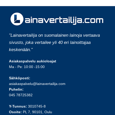
”Lainavertailija on suomalainen lainoja vertaava
sivusto, joka vertailee yli 40 eri lainoittajaa
keskenään.”
Asiakaspalvelu aukioloajat
Ma - Pe: 10:00 -15:00
Sähköposti:
asiakaspalvelu@lainavertailija.com
Puhelin:
045 78725382
Y-Tunnus:
3010745-8
Osoite:
PL 7, 90101, Oulu