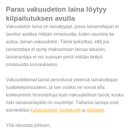
Paras vakuudeton laina löytyy
kilpailutuksen avulla
Vakuudeton laina on lainatyyppi, jossa lainanottajan ei
tarvitse asettaa mitään omaisuutta, kuten asuntoa tai
autoa, lainan vakuudeksi. Tämä tarkoittaa, että jos
lainanottaja ei pysty maksamaan lainaa takaisin,
lainanantaja ei voi suoraan periä mitään tiettyä
omaisuutta korvaukseksi.
Vakuudettomat lainat perustuvat yleensä lainanottajan
luottokelpoisuuteen, ja sen vuoksi ne voivat olla
korkeammin hinnoiteltuja kuin vakuudelliset lainat, koska
riski lainanantajalle on suurempi. Tällaisia lainoja ovat
esimerkiksi
kulutusluotot
,
luottokortit
ja
pikavipit
.
Yllä olevasta johtuen,