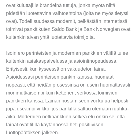
ovat kuluttajille brändeinä tuttuja, jonka myötä niitä
pidetään luotettavina vaihtoehtoina (joita ne myös tietysti
ovat). Todellisuudessa modernit, pelkästään internetissä
toimivat pankit kuten Saldo Bank ja Bank Norwegian ovat
kuitenkin aivan yhtä luotettavia toimijoita.
Isoin ero perinteisten ja modernien pankkien välillä tulee
kuitenkin asiakaspalvelussa ja asiointinopeudessa.
Erityisesti, kun kyseessä on vakuudeton laina.
Asioidessasi perinteisen pankin kanssa, huomaat
nopeasti, että heidän prosessinsa on usein huomattavasti
monimutkaisempi kuin ketterien, verkossa toimivien
pankkien kanssa. Lainan nostamiseen voi kulua helposti
jopa useampi viikko, jos pankilla sattuu olemaan ruuhka-
aika. Modernien nettipankkien selkeä etu onkin se, että
lainat ovat tilillä käytännössä heti positiivisen
luottopäätöksen jälkeen.