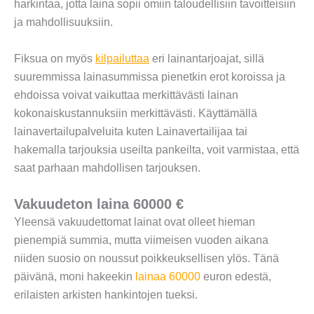
harkintaa, jotta laina sopii omiin taloudellisiin tavoitteisiin
ja mahdollisuuksiin.
Fiksua on myös
kilpailuttaa
eri lainantarjoajat, sillä
suuremmissa lainasummissa pienetkin erot koroissa ja
ehdoissa voivat vaikuttaa merkittävästi lainan
kokonaiskustannuksiin merkittävästi. Käyttämällä
lainavertailupalveluita kuten Lainavertailijaa tai
hakemalla tarjouksia useilta pankeilta, voit varmistaa, että
saat parhaan mahdollisen tarjouksen.
Vakuudeton laina 60000 €
Yleensä vakuudettomat lainat ovat olleet hieman
pienempiä summia, mutta viimeisen vuoden aikana
niiden suosio on noussut poikkeuksellisen ylös. Tänä
päivänä, moni hakeekin
lainaa 60000
euron edestä,
erilaisten arkisten hankintojen tueksi.