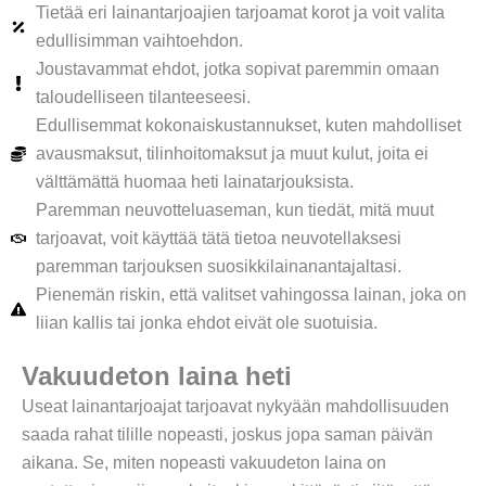
Tietää eri lainantarjoajien tarjoamat korot ja voit valita
edullisimman vaihtoehdon.
Joustavammat ehdot, jotka sopivat paremmin omaan
taloudelliseen tilanteeseesi.
Edullisemmat kokonaiskustannukset, kuten mahdolliset
avausmaksut, tilinhoitomaksut ja muut kulut, joita ei
välttämättä huomaa heti lainatarjouksista.
Paremman neuvotteluaseman, kun tiedät, mitä muut
tarjoavat, voit käyttää tätä tietoa neuvotellaksesi
paremman tarjouksen suosikkilainanantajaltasi.
Pienemän riskin, että valitset vahingossa lainan, joka on
liian kallis tai jonka ehdot eivät ole suotuisia.
Vakuudeton laina heti
Useat lainantarjoajat tarjoavat nykyään mahdollisuuden
saada rahat tilille nopeasti, joskus jopa saman päivän
aikana. Se, miten nopeasti vakuudeton laina on