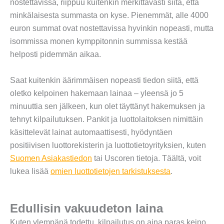
nostettavissa, riippuu kuitenkin merkittävästi siitä, että
minkälaisesta summasta on kyse. Pienemmät, alle 4000
euron summat ovat nostettavissa hyvinkin nopeasti, mutta
isommissa monen kymppitonnin summissa kestää
helposti pidemmän aikaa.
Saat kuitenkin äärimmäisen nopeasti tiedon siitä, että
oletko kelpoinen hakemaan lainaa – yleensä jo 5
minuuttia sen jälkeen, kun olet täyttänyt hakemuksen ja
tehnyt kilpailutuksen. Pankit ja luottolaitoksen nimittäin
käsittelevät lainat automaattisesti, hyödyntäen
positiivisen luottorekisterin ja luottotietoyrityksien, kuten
Suomen Asiakastiedon
tai Uscoren tietoja. Täältä, voit
lukea lisää
omien luottotietojen tarkistuksesta
.
Edullisin vakuudeton laina
Kuten ylempänä todettu, kilpailutus on aina paras keino,