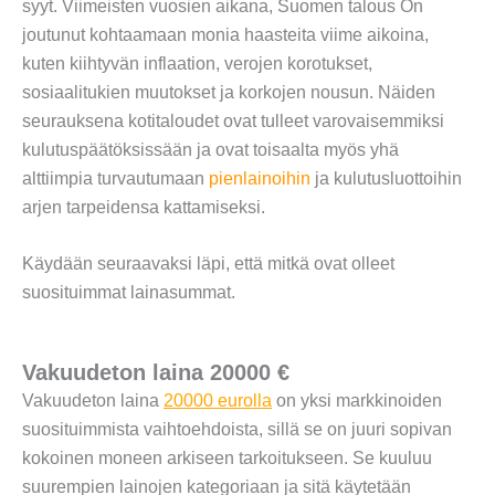
syyt. Viimeisten vuosien aikana, Suomen talous On
joutunut kohtaamaan monia haasteita viime aikoina,
kuten kiihtyvän inflaation, verojen korotukset,
sosiaalitukien muutokset ja korkojen nousun. Näiden
seurauksena kotitaloudet ovat tulleet varovaisemmiksi
kulutuspäätöksissään ja ovat toisaalta myös yhä
alttiimpia turvautumaan
pienlainoihin
ja kulutusluottoihin
arjen tarpeidensa kattamiseksi.
Käydään seuraavaksi läpi, että mitkä ovat olleet
suosituimmat lainasummat.
Vakuudeton laina 20000 €
Vakuudeton laina
20000 eurolla
on yksi markkinoiden
suosituimmista vaihtoehdoista, sillä se on juuri sopivan
kokoinen moneen arkiseen tarkoitukseen. Se kuuluu
suurempien lainojen kategoriaan ja sitä käytetään