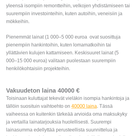
yleensä isompiin remontteihin, velkojen yhdistämiseen tai
suurempiin investointeihin, kuten autoihin, veneisiin ja
mökkeihin.
Pienemmät lainat (1 000–5 000 euroa ovat suosittuja
pienempiin hankintoihin, kuten lomamatkoihin tai
yllättävien kulujen kattamiseen. Keskisuuret lainat (5
000–15 000 euroa) valitaan puolestaan suurempiin
henkilökohtaisiin projekteihin.
Vakuudeton laina 40000 €
Toisinaan kuluttajat tekevät vieläkin isompia hankintoja ja
tällöin suosituin vaihtoehto on
40000 laina
. Tässä
vaiheessa on kuitenkin tärkeää arvioida oma maksukyky
ja vertailla lainatarjouksia huolellisesti. Suurempi
lainasumma edellyttää perusteellista suunnittelua ja