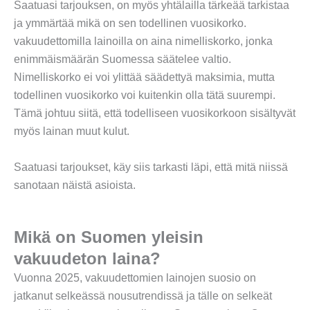
Saatuasi tarjouksen, on myös yhtälailla tärkeää tarkistaa
ja ymmärtää mikä on sen todellinen vuosikorko.
vakuudettomilla lainoilla on aina nimelliskorko, jonka
enimmäismäärän Suomessa säätelee valtio.
Nimelliskorko ei voi ylittää säädettyä maksimia, mutta
todellinen vuosikorko voi kuitenkin olla tätä suurempi.
Tämä johtuu siitä, että todelliseen vuosikorkoon sisältyvät
myös lainan muut kulut.
Saatuasi tarjoukset, käy siis tarkasti läpi, että mitä niissä
sanotaan näistä asioista.
Mikä on Suomen yleisin
vakuudeton laina?
Vuonna 2025, vakuudettomien lainojen suosio on
jatkanut selkeässä nousutrendissä ja tälle on selkeät