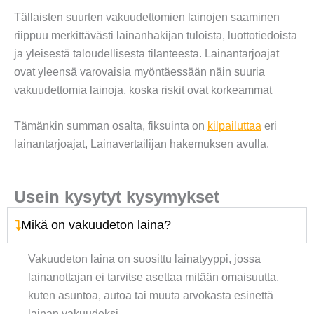
Tällaisten suurten vakuudettomien lainojen saaminen
riippuu merkittävästi lainanhakijan tuloista, luottotiedoista
ja yleisestä taloudellisesta tilanteesta. Lainantarjoajat
ovat yleensä varovaisia myöntäessään näin suuria
vakuudettomia lainoja, koska riskit ovat korkeammat
Tämänkin summan osalta, fiksuinta on
kilpailuttaa
eri
lainantarjoajat, Lainavertailijan hakemuksen avulla.
Usein kysytyt kysymykset
Mikä on vakuudeton laina?
Vakuudeton laina on suosittu lainatyyppi, jossa
lainanottajan ei tarvitse asettaa mitään omaisuutta,
kuten asuntoa, autoa tai muuta arvokasta esinettä
lainan vakuudeksi.