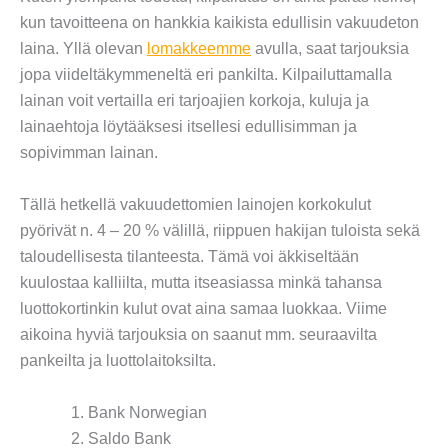
kun tavoitteena on hankkia kaikista edullisin vakuudeton
laina. Yllä olevan
lomakkeemme
avulla, saat tarjouksia
jopa viideltäkymmeneltä eri pankilta. Kilpailuttamalla
lainan voit vertailla eri tarjoajien korkoja, kuluja ja
lainaehtoja löytääksesi itsellesi edullisimman ja
sopivimman lainan.
Tällä hetkellä vakuudettomien lainojen korkokulut
pyörivät n. 4 – 20 % välillä, riippuen hakijan tuloista sekä
taloudellisesta tilanteesta. Tämä voi äkkiseltään
kuulostaa kalliilta, mutta itseasiassa minkä tahansa
luottokortinkin kulut ovat aina samaa luokkaa. Viime
aikoina hyviä tarjouksia on saanut mm. seuraavilta
pankeilta ja luottolaitoksilta.
Bank Norwegian
Saldo Bank