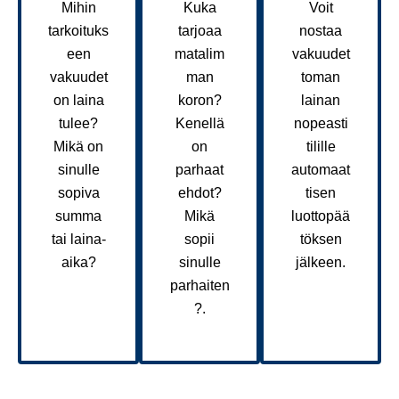
Mihin
Kuka
Voit
tarkoituks
tarjoaa
nostaa
een
matalim
vakuudet
vakuudet
man
toman
on laina
koron?
lainan
tulee?
Kenellä
nopeasti
Mikä on
on
tilille
sinulle
parhaat
automaat
sopiva
ehdot?
tisen
summa
Mikä
luottopää
tai laina-
sopii
töksen
aika?
sinulle
jälkeen.
parhaiten
?.