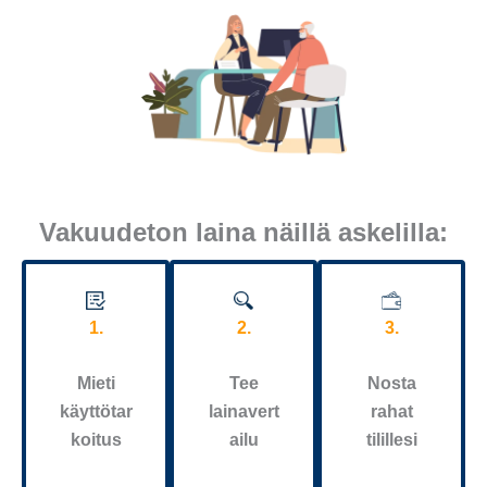
Vakuudeton laina näillä askelilla:
1.
2.
3.
Mieti
Tee
Nosta
käyttötar
lainavert
rahat
koitus
ailu
tilillesi