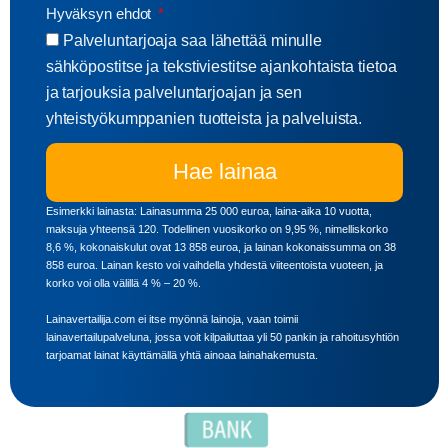
Hyväksyn ehdot
Palveluntarjoaja saa lähettää minulle
sähköpostitse ja tekstiviestitse ajankohtaista tietoa
ja tarjouksia palveluntarjoajan ja sen
yhteistyökumppanien tuotteista ja palveluista.
Hae lainaa
Esimerkki lainasta: Lainasumma 25 000 euroa, laina-aika 10 vuotta,
maksuja yhteensä 120. Todellinen vuosikorko on 9,95 %, nimelliskorko
8,6 %, kokonaiskulut ovat 13 858 euroa, ja lainan kokonaissumma on 38
858 euroa. Lainan kesto voi vaihdella yhdestä viiteentoista vuoteen, ja
korko voi olla välillä 4 % – 20 %.
Lainavertailija.com ei itse myönnä lainoja, vaan toimii
lainavertailupalveluna, jossa voit kilpailuttaa yli 50 pankin ja rahoitusyhtiön
tarjoamat lainat käyttämällä yhtä ainoaa lainahakemusta.