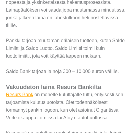
nopeasta ja yksinkertaisesta hakemusprosessista.
Lainapäätöksen voi saada jopa muutamassa minuutissa,
jonka jälkeen laina on lähestulkoon heti nostettavissa
tilille.
Pankki tarjoaa muutaman erilaisen tuotteen, kuten Saldo
Limiitti ja Saldo Luotto. Saldo Limiitti toimii kuin
luottolimiitti, jota voit käyttää tarpeen mukaan.
Saldo Bank tarjoaa lainoja 300 – 10.000 euron välille.
Vakuudeton laina Resurs Bankilta
Resurs Bank
on monelle kuluttajalle tuttu, erityisesti sen
tarjoamista kulutusluotoista. Olet todennäköisesti
törmännyt pankin logoon, kun olet asioinut Gigantissa,
Verkkokauppa.com:issa tai Atoy:n autohuollossa.
Kyseessä on luotettava ruotsalainen pankki, joka toimii