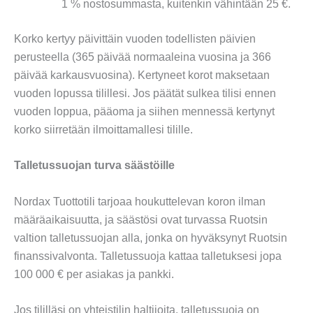
1 % nostosummasta, kuitenkin vähintään 25 €.
Korko kertyy päivittäin vuoden todellisten päivien
perusteella (365 päivää normaaleina vuosina ja 366
päivää karkausvuosina). Kertyneet korot maksetaan
vuoden lopussa tilillesi. Jos päätät sulkea tilisi ennen
vuoden loppua, pääoma ja siihen mennessä kertynyt
korko siirretään ilmoittamallesi tilille.
Talletussuojan turva säästöille
Nordax Tuottotili tarjoaa houkuttelevan koron ilman
määräaikaisuutta, ja säästösi ovat turvassa Ruotsin
valtion talletussuojan alla, jonka on hyväksynyt Ruotsin
finanssivalvonta. Talletussuoja kattaa talletuksesi jopa
100 000 € per asiakas ja pankki.
Jos tililläsi on yhteistilin haltijoita, talletussuoja on