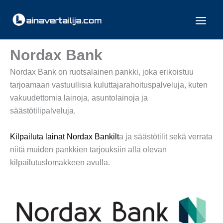
Siirry
sisältöön
Nordax Bank
Nordax Bank on ruotsalainen pankki, joka erikoistuu
tarjoamaan vastuullisia kuluttajarahoituspalveluja, kuten
vakuudettomia lainoja, asuntolainoja ja
säästötilipalveluja.
Kilpailuta lainat
Nordax Bankilt
a ja säästötilit sekä verrata
niitä muiden pankkien tarjouksiin alla olevan
kilpailutuslomakkeen avulla.