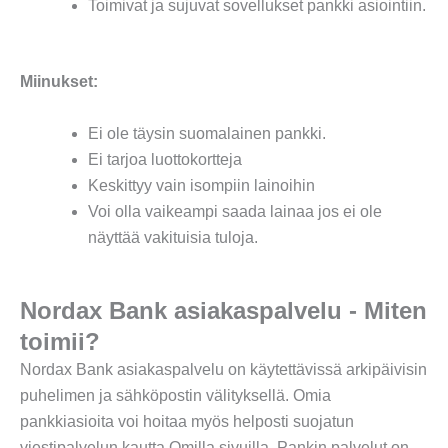
Toimivat ja sujuvat sovellukset pankki asiointiin.
Miinukset:
Ei ole täysin suomalainen pankki.
Ei tarjoa luottokortteja
Keskittyy vain isompiin lainoihin
Voi olla vaikeampi saada lainaa jos ei ole
näyttää vakituisia tuloja.
Nordax Bank asiakaspalvelu - Miten
toimii?
Nordax Bank asiakaspalvelu on käytettävissä arkipäivisin
puhelimen ja sähköpostin välityksellä. Omia
pankkiasioita voi hoitaa myös helposti suojatun
viestipalvelun kautta Omilla sivuilla. Pankin palvelut on