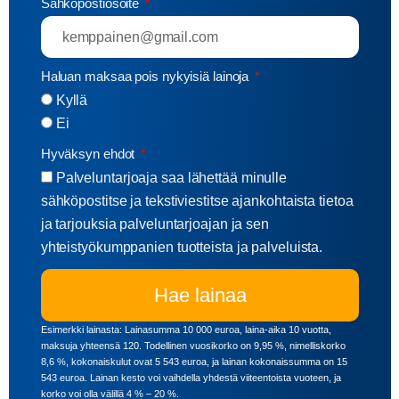
Sähköpostiosoite
Haluan maksaa pois nykyisiä lainoja
Kyllä
Ei
Hyväksyn ehdot
Palveluntarjoaja saa lähettää minulle
sähköpostitse ja tekstiviestitse ajankohtaista tietoa
ja tarjouksia palveluntarjoajan ja sen
yhteistyökumppanien tuotteista ja palveluista.
Hae lainaa
Esimerkki lainasta: Lainasumma 10 000 euroa, laina-aika 10 vuotta,
maksuja yhteensä 120. Todellinen vuosikorko on 9,95 %, nimelliskorko
8,6 %, kokonaiskulut ovat 5 543 euroa, ja lainan kokonaissumma on 15
543 euroa. Lainan kesto voi vaihdella yhdestä viiteentoista vuoteen, ja
korko voi olla välillä 4 % – 20 %.