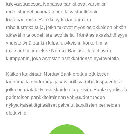
tulevaisuudessa. Norjassa pankit ovat varsinkin
erikoistuneet pitämään huolta vastuullisesti
luotonannosta. Pankki pyrkii tarjoamaan
rahoitusratkaisuja, jotka tukevat myös asiakkaiden pitkän
aikavälin taloudellisia tavoitteita. Tämä asiakaslähtöisyys
yhdistettynä pankin kilpailukykyisiin korkoihin ja
maksuehtoihin tekee Nordax Bankista luotettavan
kumppanin, joka arvostaa asiakkaidensa hyvinvointia.
Kaiken kaikkiaan Nordax Bank erottuu edukseen
tarjoamalla moderneja ja vastuullisia rahoituspalveluja,
jotka on räätälöity asiakkaiden tarpeisiin. Pankki yhdistää
perinteisen pankkitoiminnan vahvuudet tuoden
nykyaikaiset digitaaliset palvelut tavallisten perheiden
ulottuville.