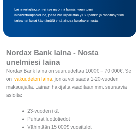
Lainavertajilija.com ei itse myönnä lainoja, vaan toimii
lainavertailupalveluna, jossa voit kilpailuttaa yli 30 pankin ja rahoitusyhtiön
tarjoamat lainat käyttämällä yhtä ainoaa lainahakemusta.
Nordax Bank laina - Nosta
unelmiesi laina
Nordax Bank laina on suuruudeltaa 1000€ – 70 000€. Se
on
vakuudeton laina
, jonka voi saada 1-20-vuoden
maksuajalla. Lainan hakijalta vaaditaan mm. seuraavia
asioita:
23-vuoden ikä
Puhtaat luottotiedot
Vähintään 15 000€ vuositulot