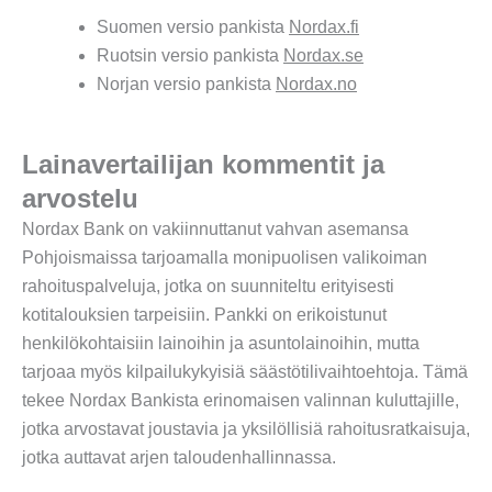
Suomen versio pankista
Nordax.fi
Ruotsin versio pankista
Nordax.se
Norjan versio pankista
Nordax.no
Lainavertailijan kommentit ja
arvostelu
Nordax Bank on vakiinnuttanut vahvan asemansa
Pohjoismaissa tarjoamalla monipuolisen valikoiman
rahoituspalveluja, jotka on suunniteltu erityisesti
kotitalouksien tarpeisiin. Pankki on erikoistunut
henkilökohtaisiin lainoihin ja asuntolainoihin, mutta
tarjoaa myös kilpailukykyisiä säästötilivaihtoehtoja. Tämä
tekee Nordax Bankista erinomaisen valinnan kuluttajille,
jotka arvostavat joustavia ja yksilöllisiä rahoitusratkaisuja,
jotka auttavat arjen taloudenhallinnassa.