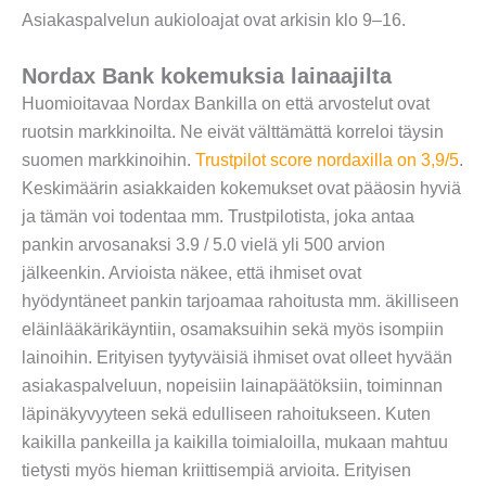
Asiakaspalvelun aukioloajat ovat arkisin klo 9–16.
Nordax Bank kokemuksia lainaajilta
Huomioitavaa Nordax Bankilla on että arvostelut ovat
ruotsin markkinoilta. Ne eivät välttämättä korreloi täysin
suomen markkinoihin.
Trustpilot score nordaxilla on 3,9/5
.
Keskimäärin asiakkaiden kokemukset ovat pääosin hyviä
ja tämän voi todentaa mm. Trustpilotista, joka antaa
pankin arvosanaksi 3.9 / 5.0 vielä yli 500 arvion
jälkeenkin. Arvioista näkee, että ihmiset ovat
hyödyntäneet pankin tarjoamaa rahoitusta mm. äkilliseen
eläinlääkärikäyntiin, osamaksuihin sekä myös isompiin
lainoihin. Erityisen tyytyväisiä ihmiset ovat olleet hyvään
asiakaspalveluun, nopeisiin lainapäätöksiin, toiminnan
läpinäkyvyyteen sekä edulliseen rahoitukseen. Kuten
kaikilla pankeilla ja kaikilla toimialoilla, mukaan mahtuu
tietysti myös hieman kriittisempiä arvioita. Erityisen