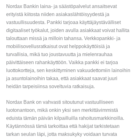
Nordax Bankin laina- ja säästöpalvelut ansaitsevat
erityistä kiitosta niiden asiakaslähtöisyydestä ja
vastuullisuudesta. Pankki tarjoaa käyttäjäystävälliset
digitaaliset työkalut, joiden avulla asiakkaat voivat hallita
talouttaan missä ja milloin tahansa. Verkkopankki- ja
mobiilisovellusratkaisut ovat helppokäyttöisiä ja
turvallisia, mikä tuo joustavuutta ja mielenrauhaa
päivittäiseen rahankäyttöön. Vaikka pankki ei tarjoa
luottokortteja, sen keskittyminen vakuudettomiin lainoihin
ja asuntolainoihin takaa, että asiakkaat saavat juuri
heidän tarpeisiinsa soveltuvia ratkaisuja.
Nordax Bank on vahvasti sitoutunut vastuulliseen
luotonantoon, mikä onkin yksi sen merkittävimmistä
eduista tämän päivän kilpailluilla rahoitusmarkkinoilla.
Käytännössä tämä tarkoittaa että hakijat tarkistetaan
tarkan seulan läpi, jotta maksukyky voidaan turvata