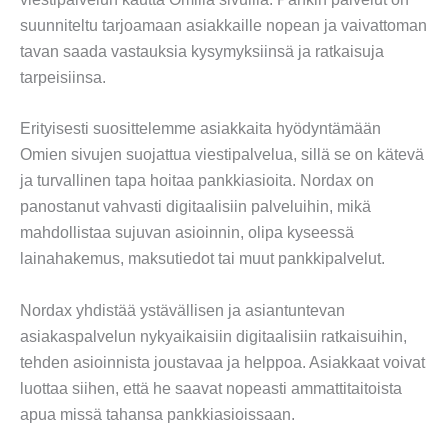
suunniteltu tarjoamaan asiakkaille nopean ja vaivattoman
tavan saada vastauksia kysymyksiinsä ja ratkaisuja
tarpeisiinsa.
Erityisesti suosittelemme asiakkaita hyödyntämään
Omien sivujen suojattua viestipalvelua, sillä se on kätevä
ja turvallinen tapa hoitaa pankkiasioita. Nordax on
panostanut vahvasti digitaalisiin palveluihin, mikä
mahdollistaa sujuvan asioinnin, olipa kyseessä
lainahakemus, maksutiedot tai muut pankkipalvelut.
Nordax yhdistää ystävällisen ja asiantuntevan
asiakaspalvelun nykyaikaisiin digitaalisiin ratkaisuihin,
tehden asioinnista joustavaa ja helppoa. Asiakkaat voivat
luottaa siihen, että he saavat nopeasti ammattitaitoista
apua missä tahansa pankkiasioissaan.