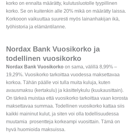
korko on ennalta määrätty, kulutusluotolle tyypillinen
korko. Se on kuitenkin alle 20% mikä on määrätty laissa.
Korkooon vaikuuttaa suuresti myös lainanhakijan ikä,
työhistoria ja elämäntilanne.
Nordax Bank Vuosikorko ja
todellinen vuosikorko
Nordax Bank Vuosikorko
on sama, välillä 8,99% –
19,29%. Vuosikorko tarkoittaa vuodessa maksettavaa
korkoa. Tähän päälle voi tulla muita kuluja, kuten
avausmaksu (kertakulu) ja käsittelykulu (kuukausittain).
On tärkeä muistaa että vuosikorko tarkoittaa vaan korosta
maksettavaa summaa. Todellinen vuosikorko kattaa siis
kaikki maininut kulut, ja siten voi olla todellisuudessa
muutamia prosentteja korkeampi vuosittain. Tämä on
hyvä huomioida maksuissa.