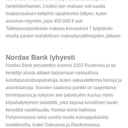
henkilökohtainen. Lisäksi lain mukaan voit saada
lisäkorvauksen tiettyihin tapahtumiin liittyen, kuten
asunnon myyntiin, jopa 450 000 € asti.
Talletussuojarahasto maksaa korvaukset 7 työpäivän
sisällä pankin mahdollisen maksukyvyttömyyden jälkeen.
Nordax Bank lyhyesti
Nordax Bank perustettiin vuonna 2003 Ruotsissa ja se
keskittyi alusta alkaen tarjoamaan vastuullisia
kuluttajarahoituspalveluja, kuten vakuudettomia lainoja ja
asuntolainoja. Vuosien saatossa pankki on laajentanut
toimintaansa ja nykyisin sen palveluihin kuuluu myös
kilpailukykyinen säästötili, joka tarjoaa turvallisen tavan
kerryttää varallisuutta. Nordax toimii kaikissa
Pohjoismaissa sekä useilla muilla eurooppalaisilla
markkinoilla, kuten Saksassa ja Alankomaissa.