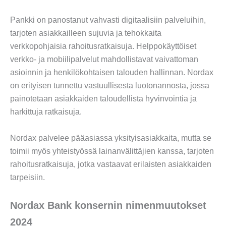
Pankki on panostanut vahvasti digitaalisiin palveluihin,
tarjoten asiakkailleen sujuvia ja tehokkaita
verkkopohjaisia rahoitusratkaisuja. Helppokäyttöiset
verkko- ja mobiilipalvelut mahdollistavat vaivattoman
asioinnin ja henkilökohtaisen talouden hallinnan. Nordax
on erityisen tunnettu vastuullisesta luotonannosta, jossa
painotetaan asiakkaiden taloudellista hyvinvointia ja
harkittuja ratkaisuja.
Nordax palvelee pääasiassa yksityisasiakkaita, mutta se
toimii myös yhteistyössä lainanvälittäjien kanssa, tarjoten
rahoitusratkaisuja, jotka vastaavat erilaisten asiakkaiden
tarpeisiin.
Nordax Bank konsernin nimenmuutokset
2024